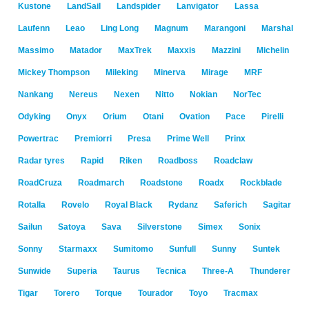
Kustone
LandSail
Landspider
Lanvigator
Lassa
Laufenn
Leao
Ling Long
Magnum
Marangoni
Marshal
Massimo
Matador
MaxTrek
Maxxis
Mazzini
Michelin
Mickey Thompson
Mileking
Minerva
Mirage
MRF
Nankang
Nereus
Nexen
Nitto
Nokian
NorTec
Odyking
Onyx
Orium
Otani
Ovation
Pace
Pirelli
Powertrac
Premiorri
Presa
Prime Well
Prinx
Radar tyres
Rapid
Riken
Roadboss
Roadclaw
RoadCruza
Roadmarch
Roadstone
Roadx
Rockblade
Rotalla
Rovelo
Royal Black
Rydanz
Saferich
Sagitar
Sailun
Satoya
Sava
Silverstone
Simex
Sonix
Sonny
Starmaxx
Sumitomo
Sunfull
Sunny
Suntek
Sunwide
Superia
Taurus
Tecnica
Three-A
Thunderer
Tigar
Torero
Torque
Tourador
Toyo
Tracmax