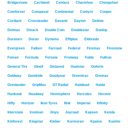
Bridgestone
Cachland
Centara
Charmhoo
Chengshan
Comforser
Compasal
Continental
Contyre
Cooper
Cordiant
Crossleader
Davanti
Dayton
Delinte
Delmax
Dmack
Double Coin
Doublestar
Dunlop
Duraturn
Durun
Dynamo
Effiplus
Eldorado
Evergreen
Falken
Farroad
Federal
Firemax
Firestone
Foman
Formula
Fortune
Fronway
Fulda
Fullrun
General Tire
Ginell
Gislaved
Goalstar
Goform
Goldway
Goodride
Goodyear
Greentrac
Gremax
Grenlander
GripMax
GT Radial
Habilead
Haida
Hankook
Headway
Hemisphere
Hercules
Herovic
Hifly
Horizon
Ikon Tyres
Ilink
Imperial
Infinity
Interstate
Ironman
Jinyu
Joyroad
Kapsen
Kenda
Kinforest
Kingstar
Kleber
Kormoran
Kpatos
Kumho