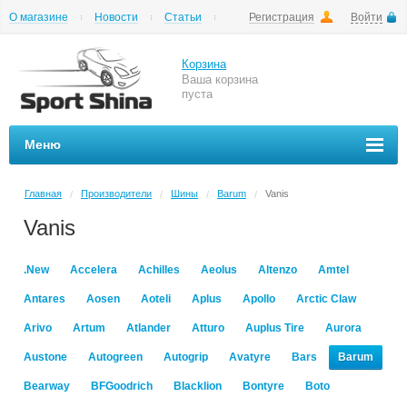
О магазине
Новости
Статьи
Регистрация
Войти
Шиномонтаж
Как купить
Доставка
Вопросы и ответы
Корзина
Ваша корзина
пуста
Меню
Главная
Производители
Шины
Barum
Vanis
/
/
/
/
Vanis
.New
Accelera
Achilles
Aeolus
Altenzo
Amtel
Antares
Aosen
Aoteli
Aplus
Apollo
Arctic Claw
Arivo
Artum
Atlander
Atturo
Auplus Tire
Aurora
Austone
Autogreen
Autogrip
Avatyre
Bars
Barum
Bearway
BFGoodrich
Blacklion
Bontyre
Boto