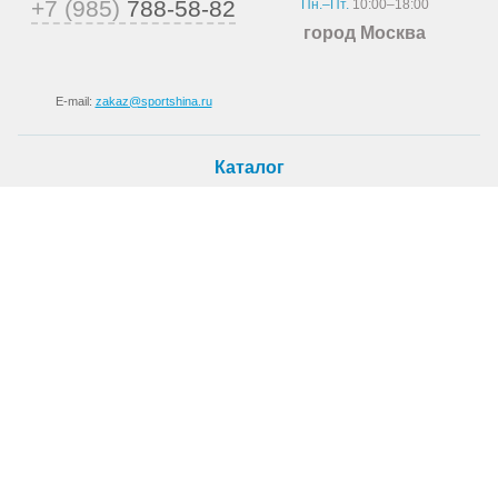
+7 (985)
788-58-82
Пн.–Пт.
10:00–18:00
город Москва
E-mail:
zakaz@sportshina.ru
Каталог
Шины
Покупателю
Как купить
Доставка
Шиномонтаж
О магазине
О компании
Новости
Статьи