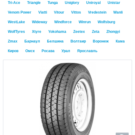
Tri-Ace
Triangle
Tunga
Uniglory
Uniroyal
Unistar
Venom Power
Viatti
Vitour
Vittos
Vredestein
Wanli
WestLake
Wideway
Windforce
Winrun
Wolfsburg
WolfTyres
Xtyre
Yokohama
Zeetex
Zeta
Zhongyi
Zmax
Барнаул
Белшина
Волтаир
Воронеж
Кама
Киров
Омск
Росава
Урал
Ярославль