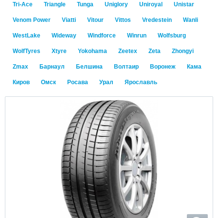
Tri-Ace
Triangle
Tunga
Uniglory
Uniroyal
Unistar
Venom Power
Viatti
Vitour
Vittos
Vredestein
Wanli
WestLake
Wideway
Windforce
Winrun
Wolfsburg
WolfTyres
Xtyre
Yokohama
Zeetex
Zeta
Zhongyi
Zmax
Барнаул
Белшина
Волтаир
Воронеж
Кама
Киров
Омск
Росава
Урал
Ярославль