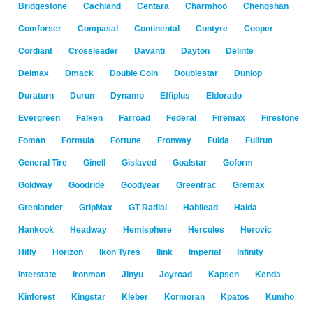
Bridgestone
Cachland
Centara
Charmhoo
Chengshan
Comforser
Compasal
Continental
Contyre
Cooper
Cordiant
Crossleader
Davanti
Dayton
Delinte
Delmax
Dmack
Double Coin
Doublestar
Dunlop
Duraturn
Durun
Dynamo
Effiplus
Eldorado
Evergreen
Falken
Farroad
Federal
Firemax
Firestone
Foman
Formula
Fortune
Fronway
Fulda
Fullrun
General Tire
Ginell
Gislaved
Goalstar
Goform
Goldway
Goodride
Goodyear
Greentrac
Gremax
Grenlander
GripMax
GT Radial
Habilead
Haida
Hankook
Headway
Hemisphere
Hercules
Herovic
Hifly
Horizon
Ikon Tyres
Ilink
Imperial
Infinity
Interstate
Ironman
Jinyu
Joyroad
Kapsen
Kenda
Kinforest
Kingstar
Kleber
Kormoran
Kpatos
Kumho