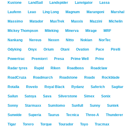
Kustone
LandSail
Landspider
Lanvigator
Lassa
Laufenn
Leao
Ling Long
Magnum
Marangoni
Marshal
Massimo
Matador
MaxTrek
Maxxis
Mazzini
Michelin
Mickey Thompson
Mileking
Minerva
Mirage
MRF
Nankang
Nereus
Nexen
Nitto
Nokian
NorTec
Odyking
Onyx
Orium
Otani
Ovation
Pace
Pirelli
Powertrac
Premiorri
Presa
Prime Well
Prinx
Radar tyres
Rapid
Riken
Roadboss
Roadclaw
RoadCruza
Roadmarch
Roadstone
Roadx
Rockblade
Rotalla
Rovelo
Royal Black
Rydanz
Saferich
Sagitar
Sailun
Satoya
Sava
Silverstone
Simex
Sonix
Sonny
Starmaxx
Sumitomo
Sunfull
Sunny
Suntek
Sunwide
Superia
Taurus
Tecnica
Three-A
Thunderer
Tigar
Torero
Torque
Tourador
Toyo
Tracmax