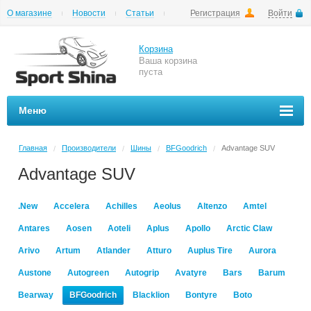
О магазине
Новости
Статьи
Регистрация
Войти
Шиномонтаж
Как купить
Доставка
Вопросы и ответы
Корзина
Ваша корзина
пуста
Меню
Главная
Производители
Шины
BFGoodrich
Advantage SUV
/
/
/
/
Advantage SUV
.New
Accelera
Achilles
Aeolus
Altenzo
Amtel
Antares
Aosen
Aoteli
Aplus
Apollo
Arctic Claw
Arivo
Artum
Atlander
Atturo
Auplus Tire
Aurora
Austone
Autogreen
Autogrip
Avatyre
Bars
Barum
Bearway
BFGoodrich
Blacklion
Bontyre
Boto