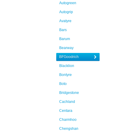
Autogreen
Autogrip
Avatyre
Bars
Barum
Bearway
BFGoodrich
Blacklion
Bontyre
Boto
Bridgestone
Cachland
Centara
Charmhoo
Chengshan