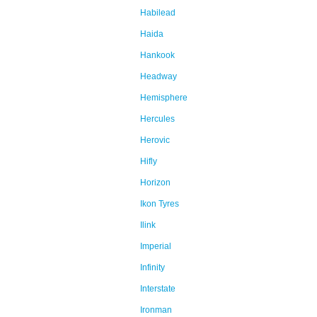
Habilead
Haida
Hankook
Headway
Hemisphere
Hercules
Herovic
Hifly
Horizon
Ikon Tyres
Ilink
Imperial
Infinity
Interstate
Ironman