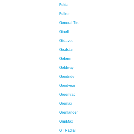
Fulda
Fullrun
General Tire
Ginell
Gislaved
Goalstar
Goform
Goldway
Goodride
Goodyear
Greentrac
Gremax
Grenlander
GripMax
GT Radial