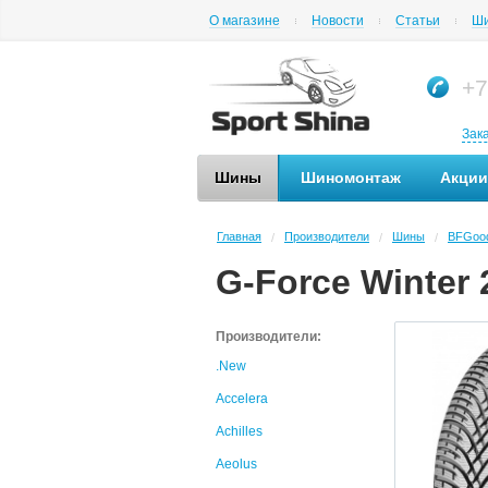
О магазине
Новости
Статьи
Ши
+7
Зак
Шины
Шиномонтаж
Акции
Главная
Производители
Шины
BFGood
/
/
/
G-Force Winter 
Производители:
.New
Accelera
Achilles
Aeolus