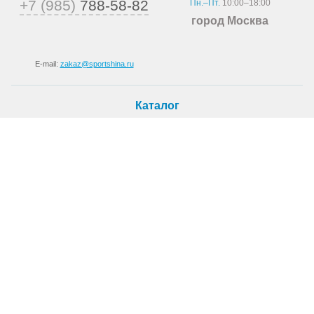
+7 (985)
788-58-82
Пн.–Пт.
10:00–18:00
город Москва
E-mail:
zakaz@sportshina.ru
Каталог
Шины
Покупателю
Как купить
Доставка
Шиномонтаж
О магазине
О компании
Новости
Статьи