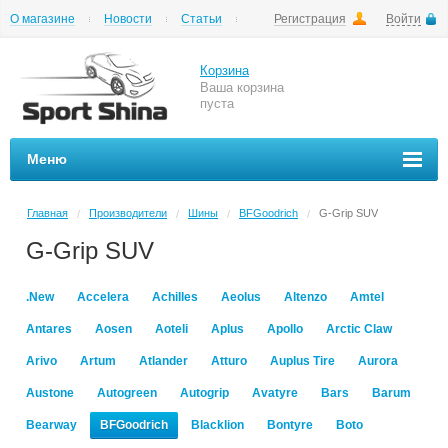
О магазине
Новости
Статьи
Регистрация
Войти
Шиномонтаж
Как купить
Доставка
Вопросы и ответы
Корзина
Ваша корзина
пуста
Меню
Главная
Производители
Шины
BFGoodrich
G-Grip SUV
/
/
/
/
G-Grip SUV
.New
Accelera
Achilles
Aeolus
Altenzo
Amtel
Antares
Aosen
Aoteli
Aplus
Apollo
Arctic Claw
Arivo
Artum
Atlander
Atturo
Auplus Tire
Aurora
Austone
Autogreen
Autogrip
Avatyre
Bars
Barum
Bearway
BFGoodrich
Blacklion
Bontyre
Boto