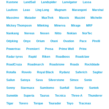
Kustone
LandSail
Landspider
Lanvigator
Lassa
Laufenn
Leao
Ling Long
Magnum
Marangoni
Marshal
Massimo
Matador
MaxTrek
Maxxis
Mazzini
Michelin
Mickey Thompson
Mileking
Minerva
Mirage
MRF
Nankang
Nereus
Nexen
Nitto
Nokian
NorTec
Odyking
Onyx
Orium
Otani
Ovation
Pace
Pirelli
Powertrac
Premiorri
Presa
Prime Well
Prinx
Radar tyres
Rapid
Riken
Roadboss
Roadclaw
RoadCruza
Roadmarch
Roadstone
Roadx
Rockblade
Rotalla
Rovelo
Royal Black
Rydanz
Saferich
Sagitar
Sailun
Satoya
Sava
Silverstone
Simex
Sonix
Sonny
Starmaxx
Sumitomo
Sunfull
Sunny
Suntek
Sunwide
Superia
Taurus
Tecnica
Three-A
Thunderer
Tigar
Torero
Torque
Tourador
Toyo
Tracmax