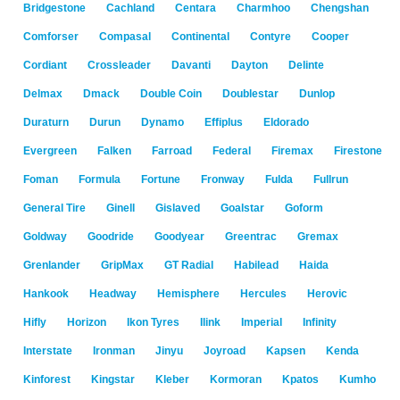
Bridgestone
Cachland
Centara
Charmhoo
Chengshan
Comforser
Compasal
Continental
Contyre
Cooper
Cordiant
Crossleader
Davanti
Dayton
Delinte
Delmax
Dmack
Double Coin
Doublestar
Dunlop
Duraturn
Durun
Dynamo
Effiplus
Eldorado
Evergreen
Falken
Farroad
Federal
Firemax
Firestone
Foman
Formula
Fortune
Fronway
Fulda
Fullrun
General Tire
Ginell
Gislaved
Goalstar
Goform
Goldway
Goodride
Goodyear
Greentrac
Gremax
Grenlander
GripMax
GT Radial
Habilead
Haida
Hankook
Headway
Hemisphere
Hercules
Herovic
Hifly
Horizon
Ikon Tyres
Ilink
Imperial
Infinity
Interstate
Ironman
Jinyu
Joyroad
Kapsen
Kenda
Kinforest
Kingstar
Kleber
Kormoran
Kpatos
Kumho