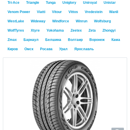
Tri-Ace
Triangle
Tunga
Uniglory
Uniroyal
Unistar
Venom Power
Viatti
Vitour
Vittos
Vredestein
Wanli
WestLake
Wideway
Windforce
Winrun
Wolfsburg
WolfTyres
Xtyre
Yokohama
Zeetex
Zeta
Zhongyi
Zmax
Барнаул
Белшина
Волтаир
Воронеж
Кама
Киров
Омск
Росава
Урал
Ярославль