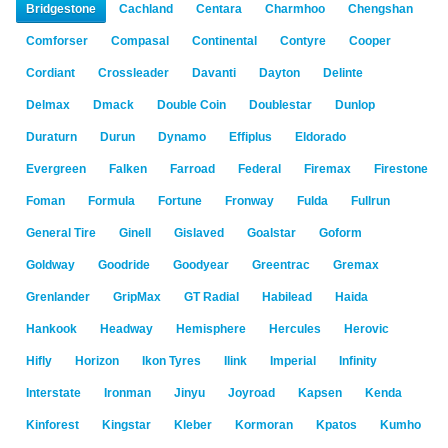
Bridgestone
Cachland
Centara
Charmhoo
Chengshan
Comforser
Compasal
Continental
Contyre
Cooper
Cordiant
Crossleader
Davanti
Dayton
Delinte
Delmax
Dmack
Double Coin
Doublestar
Dunlop
Duraturn
Durun
Dynamo
Effiplus
Eldorado
Evergreen
Falken
Farroad
Federal
Firemax
Firestone
Foman
Formula
Fortune
Fronway
Fulda
Fullrun
General Tire
Ginell
Gislaved
Goalstar
Goform
Goldway
Goodride
Goodyear
Greentrac
Gremax
Grenlander
GripMax
GT Radial
Habilead
Haida
Hankook
Headway
Hemisphere
Hercules
Herovic
Hifly
Horizon
Ikon Tyres
Ilink
Imperial
Infinity
Interstate
Ironman
Jinyu
Joyroad
Kapsen
Kenda
Kinforest
Kingstar
Kleber
Kormoran
Kpatos
Kumho