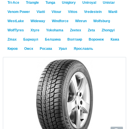
Tri-Ace
Triangle
Tunga
Uniglory
Uniroyal
Unistar
Venom Power
Viatti
Vitour
Vittos
Vredestein
Wanli
WestLake
Wideway
Windforce
Winrun
Wolfsburg
WolfTyres
Xtyre
Yokohama
Zeetex
Zeta
Zhongyi
Zmax
Барнаул
Белшина
Волтаир
Воронеж
Кама
Киров
Омск
Росава
Урал
Ярославль