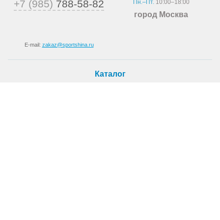
+7 (985)
788-58-82
Пн.–Пт.
10:00–18:00
город Москва
E-mail:
zakaz@sportshina.ru
Каталог
Шины
Покупателю
Как купить
Доставка
Шиномонтаж
О магазине
О компании
Новости
Статьи