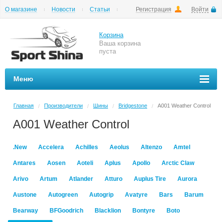
О магазине
Новости
Статьи
Регистрация
Войти
Шиномонтаж
Как купить
Доставка
Вопросы и ответы
Корзина
Ваша корзина
пуста
Меню
Главная
Производители
Шины
Bridgestone
A001 Weather Control
/
/
/
/
A001 Weather Control
.New
Accelera
Achilles
Aeolus
Altenzo
Amtel
Antares
Aosen
Aoteli
Aplus
Apollo
Arctic Claw
Arivo
Artum
Atlander
Atturo
Auplus Tire
Aurora
Austone
Autogreen
Autogrip
Avatyre
Bars
Barum
Bearway
BFGoodrich
Blacklion
Bontyre
Boto