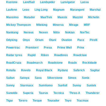
Kustone
LandSail
Landspider
Lanvigator
Lassa
Laufenn
Leao
Ling Long
Magnum
Marangoni
Marshal
Massimo
Matador
MaxTrek
Maxxis
Mazzini
Michelin
Mickey Thompson
Mileking
Minerva
Mirage
MRF
Nankang
Nereus
Nexen
Nitto
Nokian
NorTec
Odyking
Onyx
Orium
Otani
Ovation
Pace
Pirelli
Powertrac
Premiorri
Presa
Prime Well
Prinx
Radar tyres
Rapid
Riken
Roadboss
Roadclaw
RoadCruza
Roadmarch
Roadstone
Roadx
Rockblade
Rotalla
Rovelo
Royal Black
Rydanz
Saferich
Sagitar
Sailun
Satoya
Sava
Silverstone
Simex
Sonix
Sonny
Starmaxx
Sumitomo
Sunfull
Sunny
Suntek
Sunwide
Superia
Taurus
Tecnica
Three-A
Thunderer
Tigar
Torero
Torque
Tourador
Toyo
Tracmax