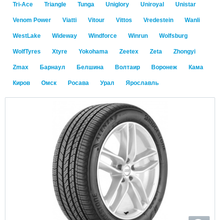
Tri-Ace
Triangle
Tunga
Uniglory
Uniroyal
Unistar
Venom Power
Viatti
Vitour
Vittos
Vredestein
Wanli
WestLake
Wideway
Windforce
Winrun
Wolfsburg
WolfTyres
Xtyre
Yokohama
Zeetex
Zeta
Zhongyi
Zmax
Барнаул
Белшина
Волтаир
Воронеж
Кама
Киров
Омск
Росава
Урал
Ярославль