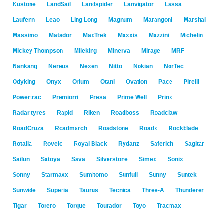
Kustone
LandSail
Landspider
Lanvigator
Lassa
Laufenn
Leao
Ling Long
Magnum
Marangoni
Marshal
Massimo
Matador
MaxTrek
Maxxis
Mazzini
Michelin
Mickey Thompson
Mileking
Minerva
Mirage
MRF
Nankang
Nereus
Nexen
Nitto
Nokian
NorTec
Odyking
Onyx
Orium
Otani
Ovation
Pace
Pirelli
Powertrac
Premiorri
Presa
Prime Well
Prinx
Radar tyres
Rapid
Riken
Roadboss
Roadclaw
RoadCruza
Roadmarch
Roadstone
Roadx
Rockblade
Rotalla
Rovelo
Royal Black
Rydanz
Saferich
Sagitar
Sailun
Satoya
Sava
Silverstone
Simex
Sonix
Sonny
Starmaxx
Sumitomo
Sunfull
Sunny
Suntek
Sunwide
Superia
Taurus
Tecnica
Three-A
Thunderer
Tigar
Torero
Torque
Tourador
Toyo
Tracmax