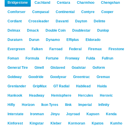
Bridgestone
Cachland
Centara
Charmhoo
Chengshan
Comforser
Compasal
Continental
Contyre
Cooper
Cordiant
Crossleader
Davanti
Dayton
Delinte
Delmax
Dmack
Double Coin
Doublestar
Dunlop
Duraturn
Durun
Dynamo
Effiplus
Eldorado
Evergreen
Falken
Farroad
Federal
Firemax
Firestone
Foman
Formula
Fortune
Fronway
Fulda
Fullrun
General Tire
Ginell
Gislaved
Goalstar
Goform
Goldway
Goodride
Goodyear
Greentrac
Gremax
Grenlander
GripMax
GT Radial
Habilead
Haida
Hankook
Headway
Hemisphere
Hercules
Herovic
Hifly
Horizon
Ikon Tyres
Ilink
Imperial
Infinity
Interstate
Ironman
Jinyu
Joyroad
Kapsen
Kenda
Kinforest
Kingstar
Kleber
Kormoran
Kpatos
Kumho