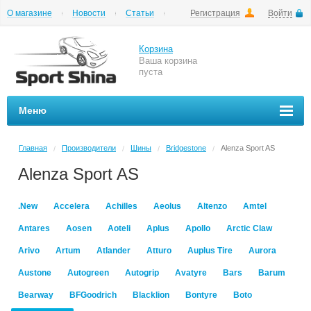
О магазине
Новости
Статьи
Регистрация
Войти
Шиномонтаж
Как купить
Доставка
Вопросы и ответы
Корзина
Ваша корзина
пуста
Меню
Главная
Производители
Шины
Bridgestone
Alenza Sport AS
/
/
/
/
Alenza Sport AS
.New
Accelera
Achilles
Aeolus
Altenzo
Amtel
Antares
Aosen
Aoteli
Aplus
Apollo
Arctic Claw
Arivo
Artum
Atlander
Atturo
Auplus Tire
Aurora
Austone
Autogreen
Autogrip
Avatyre
Bars
Barum
Bearway
BFGoodrich
Blacklion
Bontyre
Boto