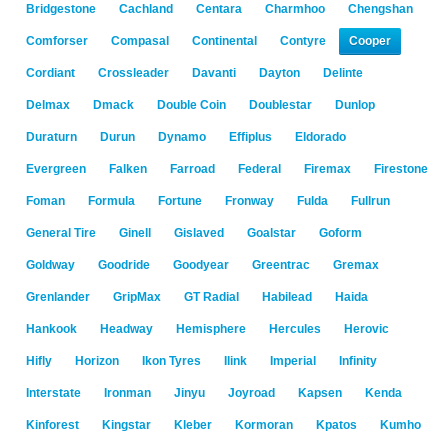
Bridgestone
Cachland
Centara
Charmhoo
Chengshan
Comforser
Compasal
Continental
Contyre
Cooper
Cordiant
Crossleader
Davanti
Dayton
Delinte
Delmax
Dmack
Double Coin
Doublestar
Dunlop
Duraturn
Durun
Dynamo
Effiplus
Eldorado
Evergreen
Falken
Farroad
Federal
Firemax
Firestone
Foman
Formula
Fortune
Fronway
Fulda
Fullrun
General Tire
Ginell
Gislaved
Goalstar
Goform
Goldway
Goodride
Goodyear
Greentrac
Gremax
Grenlander
GripMax
GT Radial
Habilead
Haida
Hankook
Headway
Hemisphere
Hercules
Herovic
Hifly
Horizon
Ikon Tyres
Ilink
Imperial
Infinity
Interstate
Ironman
Jinyu
Joyroad
Kapsen
Kenda
Kinforest
Kingstar
Kleber
Kormoran
Kpatos
Kumho