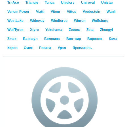
Tri-Ace
Triangle
Tunga
Uniglory
Uniroyal
Unistar
Venom Power
Viatti
Vitour
Vittos
Vredestein
Wanli
WestLake
Wideway
Windforce
Winrun
Wolfsburg
WolfTyres
Xtyre
Yokohama
Zeetex
Zeta
Zhongyi
Zmax
Барнаул
Белшина
Волтаир
Воронеж
Кама
Киров
Омск
Росава
Урал
Ярославль