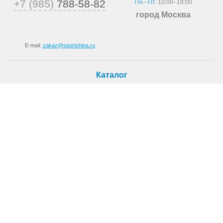
+7 (985)
788-58-82
Пн.–Пт.
10:00–18:00
город Москва
E-mail:
zakaz@sportshina.ru
Каталог
Шины
Покупателю
Как купить
Доставка
Шиномонтаж
О магазине
О компании
Новости
Статьи