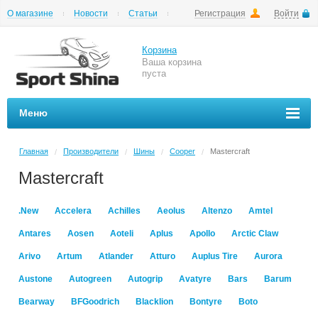
О магазине
Новости
Статьи
Регистрация
Войти
Шиномонтаж
Как купить
Доставка
Вопросы и ответы
Корзина
Ваша корзина
пуста
Меню
Главная
Производители
Шины
Cooper
Mastercraft
/
/
/
/
Mastercraft
.New
Accelera
Achilles
Aeolus
Altenzo
Amtel
Antares
Aosen
Aoteli
Aplus
Apollo
Arctic Claw
Arivo
Artum
Atlander
Atturo
Auplus Tire
Aurora
Austone
Autogreen
Autogrip
Avatyre
Bars
Barum
Bearway
BFGoodrich
Blacklion
Bontyre
Boto