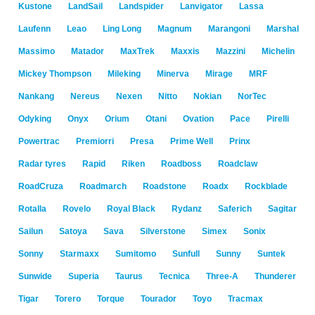
Kustone
LandSail
Landspider
Lanvigator
Lassa
Laufenn
Leao
Ling Long
Magnum
Marangoni
Marshal
Massimo
Matador
MaxTrek
Maxxis
Mazzini
Michelin
Mickey Thompson
Mileking
Minerva
Mirage
MRF
Nankang
Nereus
Nexen
Nitto
Nokian
NorTec
Odyking
Onyx
Orium
Otani
Ovation
Pace
Pirelli
Powertrac
Premiorri
Presa
Prime Well
Prinx
Radar tyres
Rapid
Riken
Roadboss
Roadclaw
RoadCruza
Roadmarch
Roadstone
Roadx
Rockblade
Rotalla
Rovelo
Royal Black
Rydanz
Saferich
Sagitar
Sailun
Satoya
Sava
Silverstone
Simex
Sonix
Sonny
Starmaxx
Sumitomo
Sunfull
Sunny
Suntek
Sunwide
Superia
Taurus
Tecnica
Three-A
Thunderer
Tigar
Torero
Torque
Tourador
Toyo
Tracmax