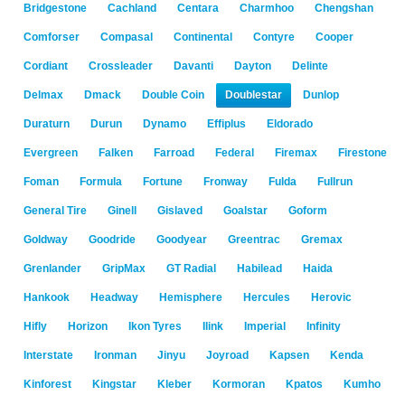
Bridgestone
Cachland
Centara
Charmhoo
Chengshan
Comforser
Compasal
Continental
Contyre
Cooper
Cordiant
Crossleader
Davanti
Dayton
Delinte
Delmax
Dmack
Double Coin
Doublestar
Dunlop
Duraturn
Durun
Dynamo
Effiplus
Eldorado
Evergreen
Falken
Farroad
Federal
Firemax
Firestone
Foman
Formula
Fortune
Fronway
Fulda
Fullrun
General Tire
Ginell
Gislaved
Goalstar
Goform
Goldway
Goodride
Goodyear
Greentrac
Gremax
Grenlander
GripMax
GT Radial
Habilead
Haida
Hankook
Headway
Hemisphere
Hercules
Herovic
Hifly
Horizon
Ikon Tyres
Ilink
Imperial
Infinity
Interstate
Ironman
Jinyu
Joyroad
Kapsen
Kenda
Kinforest
Kingstar
Kleber
Kormoran
Kpatos
Kumho