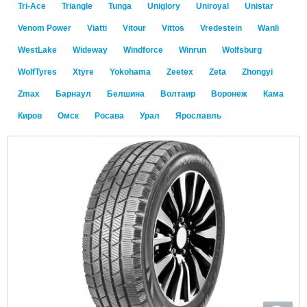
Tri-Ace
Triangle
Tunga
Uniglory
Uniroyal
Unistar
Venom Power
Viatti
Vitour
Vittos
Vredestein
Wanli
WestLake
Wideway
Windforce
Winrun
Wolfsburg
WolfTyres
Xtyre
Yokohama
Zeetex
Zeta
Zhongyi
Zmax
Барнаул
Белшина
Волтаир
Воронеж
Кама
Киров
Омск
Росава
Урал
Ярославль