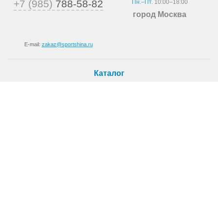
+7 (985)
788-58-82
Пн.–Пт.
10:00–18:00
город Москва
E-mail:
zakaz@sportshina.ru
Каталог
Шины
Покупателю
Как купить
Доставка
Шиномонтаж
О магазине
О компании
Новости
Статьи