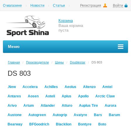
О магазине
Новости
Статьи
Регистрация
Войти
Шиномонтаж
Как купить
Доставка
Вопросы и ответы
Корзина
Ваша корзина
пуста
Меню
Главная
Производители
Шины
Doublestar
DS 803
/
/
/
/
DS 803
.New
Accelera
Achilles
Aeolus
Altenzo
Amtel
Antares
Aosen
Aoteli
Aplus
Apollo
Arctic Claw
Arivo
Artum
Atlander
Atturo
Auplus Tire
Aurora
Austone
Autogreen
Autogrip
Avatyre
Bars
Barum
Bearway
BFGoodrich
Blacklion
Bontyre
Boto