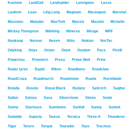
Kustone
LandSail
Landspider
Lanvigator
Lassa
Laufenn
Leao
Ling Long
Magnum
Marangoni
Marshal
Massimo
Matador
MaxTrek
Maxxis
Mazzini
Michelin
Mickey Thompson
Mileking
Minerva
Mirage
MRF
Nankang
Nereus
Nexen
Nitto
Nokian
NorTec
Odyking
Onyx
Orium
Otani
Ovation
Pace
Pirelli
Powertrac
Premiorri
Presa
Prime Well
Prinx
Radar tyres
Rapid
Riken
Roadboss
Roadclaw
RoadCruza
Roadmarch
Roadstone
Roadx
Rockblade
Rotalla
Rovelo
Royal Black
Rydanz
Saferich
Sagitar
Sailun
Satoya
Sava
Silverstone
Simex
Sonix
Sonny
Starmaxx
Sumitomo
Sunfull
Sunny
Suntek
Sunwide
Superia
Taurus
Tecnica
Three-A
Thunderer
Tigar
Torero
Torque
Tourador
Toyo
Tracmax