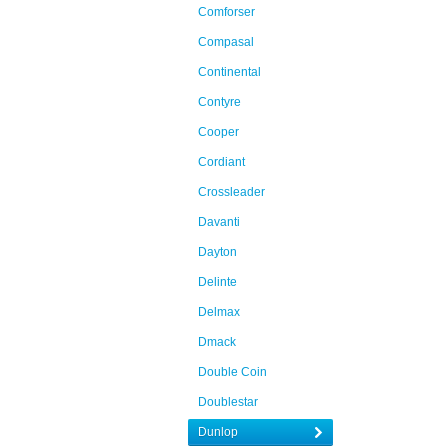
Comforser
Compasal
Continental
Contyre
Cooper
Cordiant
Crossleader
Davanti
Dayton
Delinte
Delmax
Dmack
Double Coin
Doublestar
Dunlop