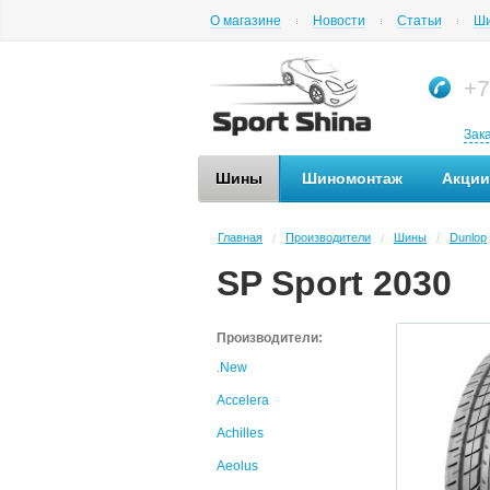
О магазине
Новости
Статьи
Ши
+7
Зак
Шины
Шиномонтаж
Акции
Главная
Производители
Шины
Dunlop
/
/
/
SP Sport 2030
Производители:
.New
Accelera
Achilles
Aeolus