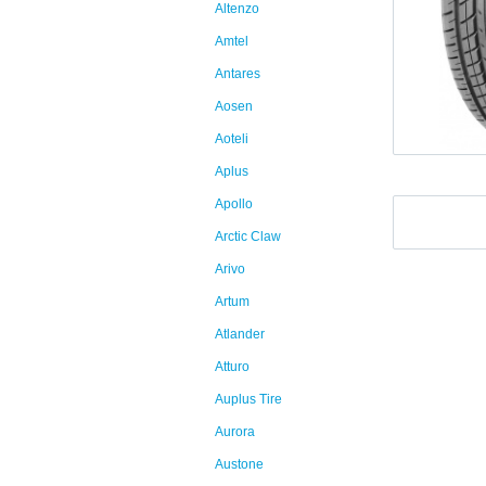
Altenzo
Amtel
Antares
Aosen
Aoteli
Aplus
Apollo
Arctic Claw
Arivo
Artum
Atlander
Atturo
Auplus Tire
Aurora
Austone