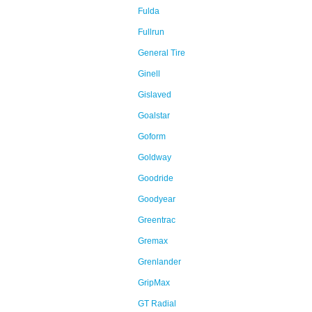
Fulda
Fullrun
General Tire
Ginell
Gislaved
Goalstar
Goform
Goldway
Goodride
Goodyear
Greentrac
Gremax
Grenlander
GripMax
GT Radial