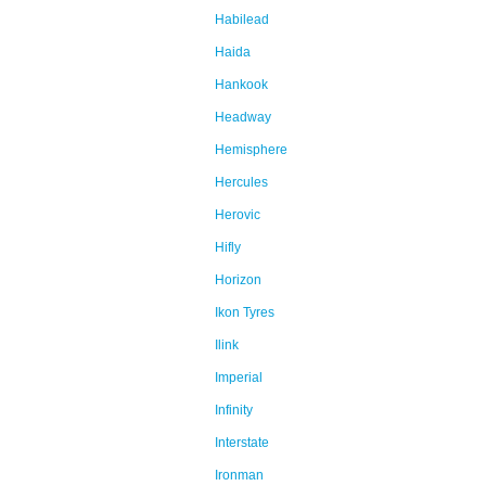
Habilead
Haida
Hankook
Headway
Hemisphere
Hercules
Herovic
Hifly
Horizon
Ikon Tyres
Ilink
Imperial
Infinity
Interstate
Ironman