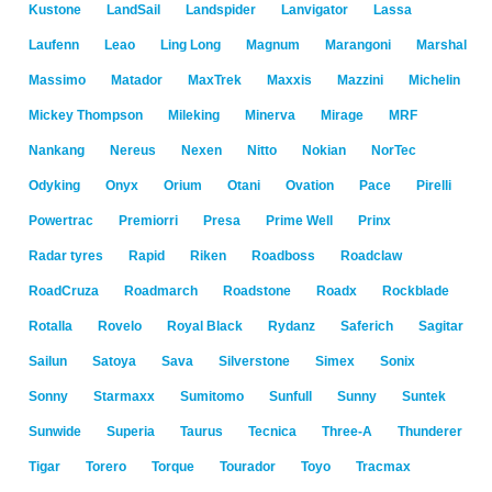
Kustone
LandSail
Landspider
Lanvigator
Lassa
Laufenn
Leao
Ling Long
Magnum
Marangoni
Marshal
Massimo
Matador
MaxTrek
Maxxis
Mazzini
Michelin
Mickey Thompson
Mileking
Minerva
Mirage
MRF
Nankang
Nereus
Nexen
Nitto
Nokian
NorTec
Odyking
Onyx
Orium
Otani
Ovation
Pace
Pirelli
Powertrac
Premiorri
Presa
Prime Well
Prinx
Radar tyres
Rapid
Riken
Roadboss
Roadclaw
RoadCruza
Roadmarch
Roadstone
Roadx
Rockblade
Rotalla
Rovelo
Royal Black
Rydanz
Saferich
Sagitar
Sailun
Satoya
Sava
Silverstone
Simex
Sonix
Sonny
Starmaxx
Sumitomo
Sunfull
Sunny
Suntek
Sunwide
Superia
Taurus
Tecnica
Three-A
Thunderer
Tigar
Torero
Torque
Tourador
Toyo
Tracmax