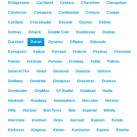
Bridgestone
Cachland
Centara
Charmhoo
Chengshan
Comforser
Compasal
Continental
Contyre
Cooper
Cordiant
Crossleader
Davanti
Dayton
Delinte
Delmax
Dmack
Double Coin
Doublestar
Dunlop
Duraturn
Durun
Dynamo
Effiplus
Eldorado
Evergreen
Falken
Farroad
Federal
Firemax
Firestone
Foman
Formula
Fortune
Fronway
Fulda
Fullrun
General Tire
Ginell
Gislaved
Goalstar
Goform
Goldway
Goodride
Goodyear
Greentrac
Gremax
Grenlander
GripMax
GT Radial
Habilead
Haida
Hankook
Headway
Hemisphere
Hercules
Herovic
Hifly
Horizon
Ikon Tyres
Ilink
Imperial
Infinity
Interstate
Ironman
Jinyu
Joyroad
Kapsen
Kenda
Kinforest
Kingstar
Kleber
Kormoran
Kpatos
Kumho