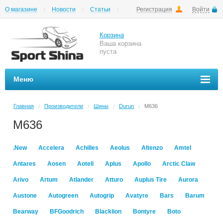
О магазине
Новости
Статьи
Регистрация
Войти
Шиномонтаж
Как купить
Доставка
Вопросы и ответы
Корзина
Ваша корзина
пуста
Меню
Главная
Производители
Шины
Durun
M636
/
/
/
/
M636
.New
Accelera
Achilles
Aeolus
Altenzo
Amtel
Antares
Aosen
Aoteli
Aplus
Apollo
Arctic Claw
Arivo
Artum
Atlander
Atturo
Auplus Tire
Aurora
Austone
Autogreen
Autogrip
Avatyre
Bars
Barum
Bearway
BFGoodrich
Blacklion
Bontyre
Boto