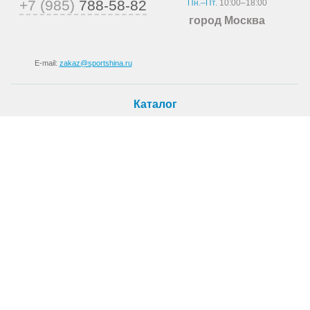
+7 (985)
788-58-82
Пн.–Пт.
10:00–18:00
город Москва
E-mail:
zakaz@sportshina.ru
Каталог
Шины
Покупателю
Как купить
Доставка
Шиномонтаж
О магазине
О компании
Новости
Статьи