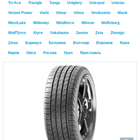
Tri-Ace
Triangle
Tunga
Uniglory
Uniroyal
Unistar
Venom Power
Viatti
Vitour
Vittos
Vredestein
Wanli
WestLake
Wideway
Windforce
Winrun
Wolfsburg
WolfTyres
Xtyre
Yokohama
Zeetex
Zeta
Zhongyi
Zmax
Барнаул
Белшина
Волтаир
Воронеж
Кама
Киров
Омск
Росава
Урал
Ярославль