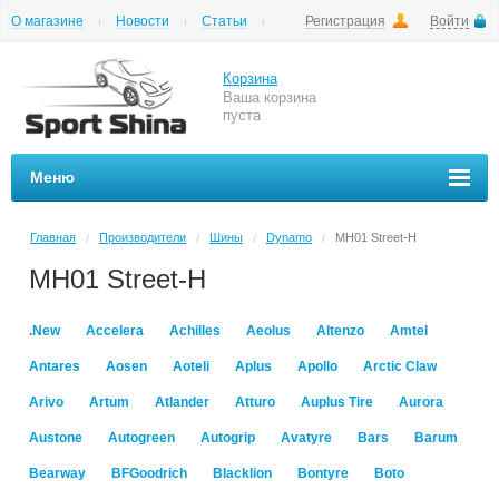
О магазине
Новости
Статьи
Регистрация
Войти
Шиномонтаж
Как купить
Доставка
Вопросы и ответы
Корзина
Ваша корзина
пуста
Меню
Главная
Производители
Шины
Dynamo
MH01 Street-H
/
/
/
/
MH01 Street-H
.New
Accelera
Achilles
Aeolus
Altenzo
Amtel
Antares
Aosen
Aoteli
Aplus
Apollo
Arctic Claw
Arivo
Artum
Atlander
Atturo
Auplus Tire
Aurora
Austone
Autogreen
Autogrip
Avatyre
Bars
Barum
Bearway
BFGoodrich
Blacklion
Bontyre
Boto