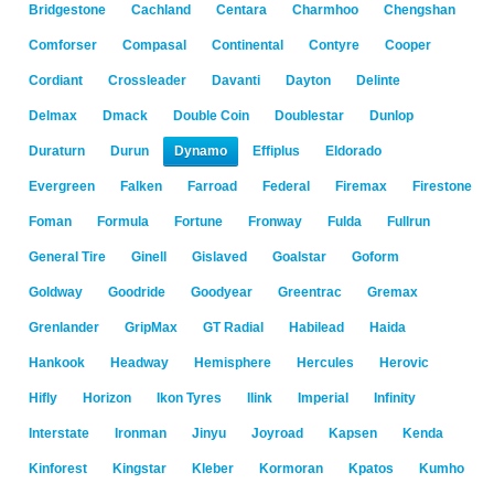
Bridgestone
Cachland
Centara
Charmhoo
Chengshan
Comforser
Compasal
Continental
Contyre
Cooper
Cordiant
Crossleader
Davanti
Dayton
Delinte
Delmax
Dmack
Double Coin
Doublestar
Dunlop
Duraturn
Durun
Dynamo
Effiplus
Eldorado
Evergreen
Falken
Farroad
Federal
Firemax
Firestone
Foman
Formula
Fortune
Fronway
Fulda
Fullrun
General Tire
Ginell
Gislaved
Goalstar
Goform
Goldway
Goodride
Goodyear
Greentrac
Gremax
Grenlander
GripMax
GT Radial
Habilead
Haida
Hankook
Headway
Hemisphere
Hercules
Herovic
Hifly
Horizon
Ikon Tyres
Ilink
Imperial
Infinity
Interstate
Ironman
Jinyu
Joyroad
Kapsen
Kenda
Kinforest
Kingstar
Kleber
Kormoran
Kpatos
Kumho