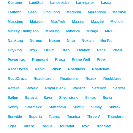
Kustone
LandSail
Landspider
Lanvigator
Lassa
Laufenn
Leao
Ling Long
Magnum
Marangoni
Marshal
Massimo
Matador
MaxTrek
Maxxis
Mazzini
Michelin
Mickey Thompson
Mileking
Minerva
Mirage
MRF
Nankang
Nereus
Nexen
Nitto
Nokian
NorTec
Odyking
Onyx
Orium
Otani
Ovation
Pace
Pirelli
Powertrac
Premiorri
Presa
Prime Well
Prinx
Radar tyres
Rapid
Riken
Roadboss
Roadclaw
RoadCruza
Roadmarch
Roadstone
Roadx
Rockblade
Rotalla
Rovelo
Royal Black
Rydanz
Saferich
Sagitar
Sailun
Satoya
Sava
Silverstone
Simex
Sonix
Sonny
Starmaxx
Sumitomo
Sunfull
Sunny
Suntek
Sunwide
Superia
Taurus
Tecnica
Three-A
Thunderer
Tigar
Torero
Torque
Tourador
Toyo
Tracmax