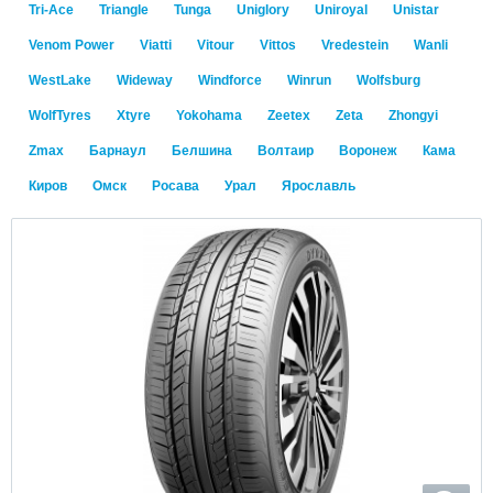
Tri-Ace
Triangle
Tunga
Uniglory
Uniroyal
Unistar
Venom Power
Viatti
Vitour
Vittos
Vredestein
Wanli
WestLake
Wideway
Windforce
Winrun
Wolfsburg
WolfTyres
Xtyre
Yokohama
Zeetex
Zeta
Zhongyi
Zmax
Барнаул
Белшина
Волтаир
Воронеж
Кама
Киров
Омск
Росава
Урал
Ярославль