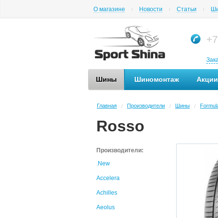
О магазине
Новости
Статьи
Ши
+7
Зак
Шины
Шиномонтаж
Акции
Главная
Производители
Шины
Formul
/
/
/
Rosso
Производители:
.New
Accelera
Achilles
Aeolus