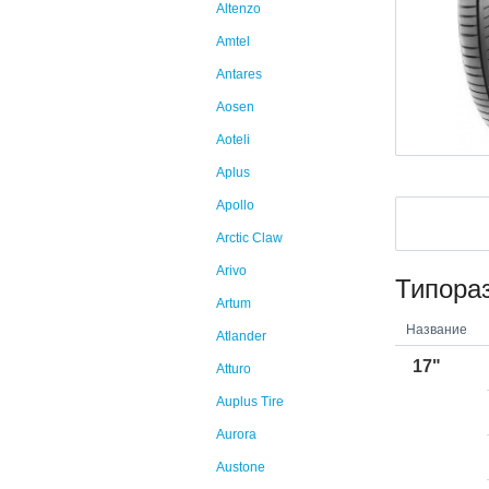
Altenzo
Amtel
Antares
Aosen
Aoteli
Aplus
Apollo
Arctic Claw
Arivo
Типора
Artum
Название
Atlander
17"
Atturo
Auplus Tire
Aurora
Austone