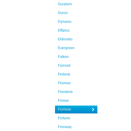
Duraturn
Durun
Dynamo
Effiplus
Eldorado
Evergreen
Falken
Farroad
Federal
Firemax
Firestone
Foman
Formula
Fortune
Fronway