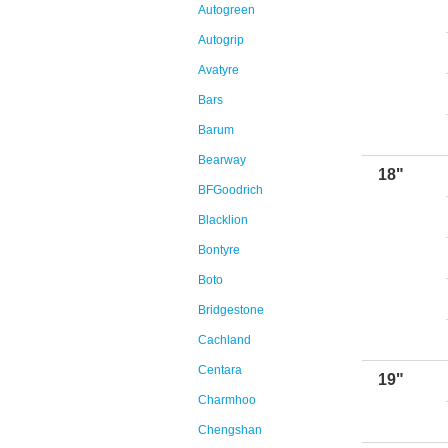
Autogreen
Autogrip
Avatyre
Bars
Barum
Bearway
18"
BFGoodrich
Blacklion
Bontyre
Boto
Bridgestone
Cachland
Centara
19"
Charmhoo
Chengshan