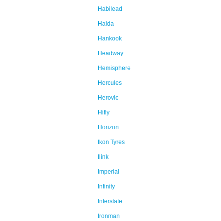
Habilead
Haida
Hankook
Headway
Hemisphere
Hercules
Herovic
Hifly
Horizon
Ikon Tyres
Ilink
Imperial
Infinity
Interstate
Ironman