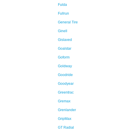
Fulda
Fullrun
General Tire
Ginell
Gislaved
Goalstar
Goform
Goldway
Goodride
Goodyear
Greentrac
Gremax
Grenlander
GripMax
GT Radial