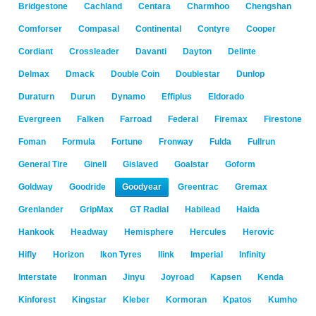
Bridgestone
Cachland
Centara
Charmhoo
Chengshan
Comforser
Compasal
Continental
Contyre
Cooper
Cordiant
Crossleader
Davanti
Dayton
Delinte
Delmax
Dmack
Double Coin
Doublestar
Dunlop
Duraturn
Durun
Dynamo
Effiplus
Eldorado
Evergreen
Falken
Farroad
Federal
Firemax
Firestone
Foman
Formula
Fortune
Fronway
Fulda
Fullrun
General Tire
Ginell
Gislaved
Goalstar
Goform
Goldway
Goodride
Goodyear
Greentrac
Gremax
Grenlander
GripMax
GT Radial
Habilead
Haida
Hankook
Headway
Hemisphere
Hercules
Herovic
Hifly
Horizon
Ikon Tyres
Ilink
Imperial
Infinity
Interstate
Ironman
Jinyu
Joyroad
Kapsen
Kenda
Kinforest
Kingstar
Kleber
Kormoran
Kpatos
Kumho