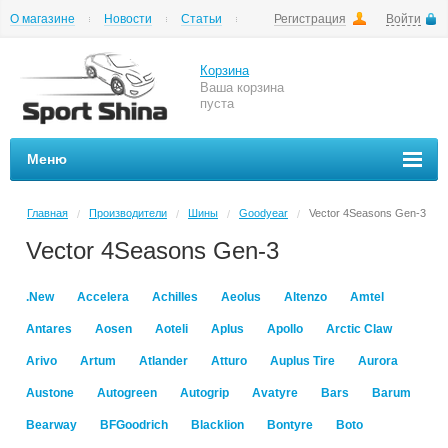
О магазине
Новости
Статьи
Регистрация
Войти
Шиномонтаж
Как купить
Доставка
Вопросы и ответы
Корзина
Ваша корзина
пуста
Меню
Главная
Производители
Шины
Goodyear
Vector 4Seasons Gen-3
/
/
/
/
Vector 4Seasons Gen-3
.New
Accelera
Achilles
Aeolus
Altenzo
Amtel
Antares
Aosen
Aoteli
Aplus
Apollo
Arctic Claw
Arivo
Artum
Atlander
Atturo
Auplus Tire
Aurora
Austone
Autogreen
Autogrip
Avatyre
Bars
Barum
Bearway
BFGoodrich
Blacklion
Bontyre
Boto