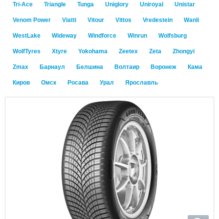
Tri-Ace
Triangle
Tunga
Uniglory
Uniroyal
Unistar
Venom Power
Viatti
Vitour
Vittos
Vredestein
Wanli
WestLake
Wideway
Windforce
Winrun
Wolfsburg
WolfTyres
Xtyre
Yokohama
Zeetex
Zeta
Zhongyi
Zmax
Барнаул
Белшина
Волтаир
Воронеж
Кама
Киров
Омск
Росава
Урал
Ярославль