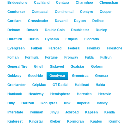
Bridgestone
Cachland
Centara
Charmhoo
Chengshan
Comforser
Compasal
Continental
Contyre
Cooper
Cordiant
Crossleader
Davanti
Dayton
Delinte
Delmax
Dmack
Double Coin
Doublestar
Dunlop
Duraturn
Durun
Dynamo
Effiplus
Eldorado
Evergreen
Falken
Farroad
Federal
Firemax
Firestone
Foman
Formula
Fortune
Fronway
Fulda
Fullrun
General Tire
Ginell
Gislaved
Goalstar
Goform
Goldway
Goodride
Goodyear
Greentrac
Gremax
Grenlander
GripMax
GT Radial
Habilead
Haida
Hankook
Headway
Hemisphere
Hercules
Herovic
Hifly
Horizon
Ikon Tyres
Ilink
Imperial
Infinity
Interstate
Ironman
Jinyu
Joyroad
Kapsen
Kenda
Kinforest
Kingstar
Kleber
Kormoran
Kpatos
Kumho