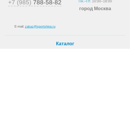
+7 (985)
788-58-82
Пн.–Пт.
10:00–18:00
город Москва
E-mail:
zakaz@sportshina.ru
Каталог
Шины
Покупателю
Как купить
Доставка
Шиномонтаж
О магазине
О компании
Новости
Статьи