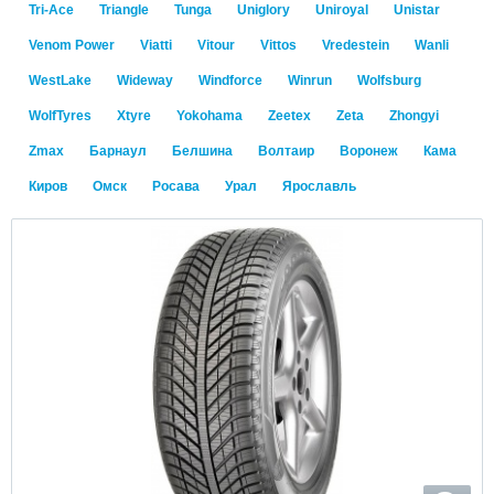
Tri-Ace
Triangle
Tunga
Uniglory
Uniroyal
Unistar
Venom Power
Viatti
Vitour
Vittos
Vredestein
Wanli
WestLake
Wideway
Windforce
Winrun
Wolfsburg
WolfTyres
Xtyre
Yokohama
Zeetex
Zeta
Zhongyi
Zmax
Барнаул
Белшина
Волтаир
Воронеж
Кама
Киров
Омск
Росава
Урал
Ярославль