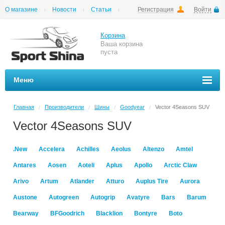
О магазине
Новости
Статьи
Регистрация
Войти
Шиномонтаж
Как купить
Доставка
Вопросы и ответы
Корзина
Ваша корзина
пуста
Меню
Главная
Производители
Шины
Goodyear
Vector 4Seasons SUV
/
/
/
/
Vector 4Seasons SUV
.New
Accelera
Achilles
Aeolus
Altenzo
Amtel
Antares
Aosen
Aoteli
Aplus
Apollo
Arctic Claw
Arivo
Artum
Atlander
Atturo
Auplus Tire
Aurora
Austone
Autogreen
Autogrip
Avatyre
Bars
Barum
Bearway
BFGoodrich
Blacklion
Bontyre
Boto