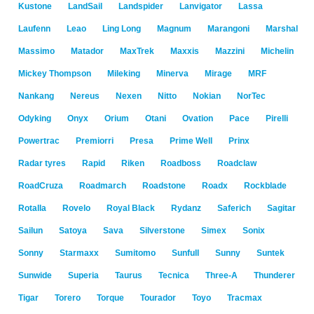
Kustone
LandSail
Landspider
Lanvigator
Lassa
Laufenn
Leao
Ling Long
Magnum
Marangoni
Marshal
Massimo
Matador
MaxTrek
Maxxis
Mazzini
Michelin
Mickey Thompson
Mileking
Minerva
Mirage
MRF
Nankang
Nereus
Nexen
Nitto
Nokian
NorTec
Odyking
Onyx
Orium
Otani
Ovation
Pace
Pirelli
Powertrac
Premiorri
Presa
Prime Well
Prinx
Radar tyres
Rapid
Riken
Roadboss
Roadclaw
RoadCruza
Roadmarch
Roadstone
Roadx
Rockblade
Rotalla
Rovelo
Royal Black
Rydanz
Saferich
Sagitar
Sailun
Satoya
Sava
Silverstone
Simex
Sonix
Sonny
Starmaxx
Sumitomo
Sunfull
Sunny
Suntek
Sunwide
Superia
Taurus
Tecnica
Three-A
Thunderer
Tigar
Torero
Torque
Tourador
Toyo
Tracmax