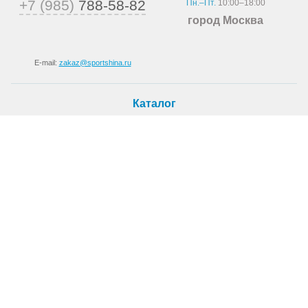
+7 (985)
788-58-82
Пн.–Пт.
10:00–18:00
город Москва
E-mail:
zakaz@sportshina.ru
Каталог
Шины
Покупателю
Как купить
Доставка
Шиномонтаж
О магазине
О компании
Новости
Статьи