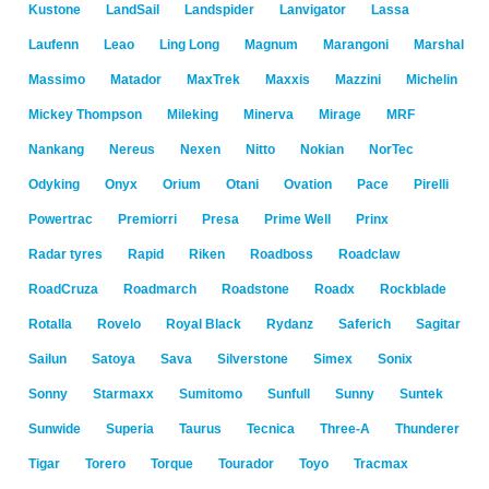
Kustone
LandSail
Landspider
Lanvigator
Lassa
Laufenn
Leao
Ling Long
Magnum
Marangoni
Marshal
Massimo
Matador
MaxTrek
Maxxis
Mazzini
Michelin
Mickey Thompson
Mileking
Minerva
Mirage
MRF
Nankang
Nereus
Nexen
Nitto
Nokian
NorTec
Odyking
Onyx
Orium
Otani
Ovation
Pace
Pirelli
Powertrac
Premiorri
Presa
Prime Well
Prinx
Radar tyres
Rapid
Riken
Roadboss
Roadclaw
RoadCruza
Roadmarch
Roadstone
Roadx
Rockblade
Rotalla
Rovelo
Royal Black
Rydanz
Saferich
Sagitar
Sailun
Satoya
Sava
Silverstone
Simex
Sonix
Sonny
Starmaxx
Sumitomo
Sunfull
Sunny
Suntek
Sunwide
Superia
Taurus
Tecnica
Three-A
Thunderer
Tigar
Torero
Torque
Tourador
Toyo
Tracmax