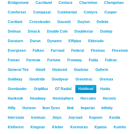
Bridgestone
Cachland
Centara
Charmhoo
Chengshan
Comforser
Compasal
Continental
Contyre
Cooper
Cordiant
Crossleader
Davanti
Dayton
Delinte
Delmax
Dmack
Double Coin
Doublestar
Dunlop
Duraturn
Durun
Dynamo
Effiplus
Eldorado
Evergreen
Falken
Farroad
Federal
Firemax
Firestone
Foman
Formula
Fortune
Fronway
Fulda
Fullrun
General Tire
Ginell
Gislaved
Goalstar
Goform
Goldway
Goodride
Goodyear
Greentrac
Gremax
Grenlander
GripMax
GT Radial
Habilead
Haida
Hankook
Headway
Hemisphere
Hercules
Herovic
Hifly
Horizon
Ikon Tyres
Ilink
Imperial
Infinity
Interstate
Ironman
Jinyu
Joyroad
Kapsen
Kenda
Kinforest
Kingstar
Kleber
Kormoran
Kpatos
Kumho