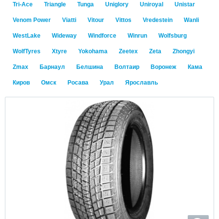
Tri-Ace
Triangle
Tunga
Uniglory
Uniroyal
Unistar
Venom Power
Viatti
Vitour
Vittos
Vredestein
Wanli
WestLake
Wideway
Windforce
Winrun
Wolfsburg
WolfTyres
Xtyre
Yokohama
Zeetex
Zeta
Zhongyi
Zmax
Барнаул
Белшина
Волтаир
Воронеж
Кама
Киров
Омск
Росава
Урал
Ярославль