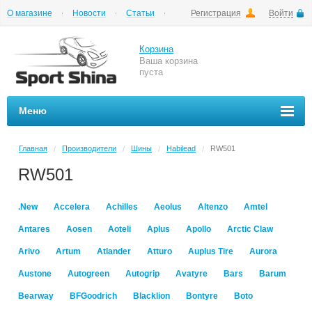
О магазине
Новости
Статьи
Регистрация
Войти
Шиномонтаж
Как купить
Доставка
Вопросы и ответы
Корзина
Ваша корзина
пуста
Меню
Главная
Производители
Шины
Habilead
RW501
/
/
/
/
RW501
.New
Accelera
Achilles
Aeolus
Altenzo
Amtel
Antares
Aosen
Aoteli
Aplus
Apollo
Arctic Claw
Arivo
Artum
Atlander
Atturo
Auplus Tire
Aurora
Austone
Autogreen
Autogrip
Avatyre
Bars
Barum
Bearway
BFGoodrich
Blacklion
Bontyre
Boto