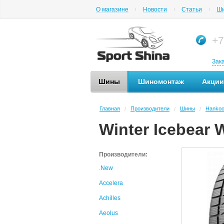
О магазине
Новости
Статьи
Ши
+7
Зак
Шины
Шиномонтаж
Акции
Главная
Производители
Шины
Hanko
/
/
/
Winter Icebear 
Производители:
.New
Accelera
Achilles
Aeolus