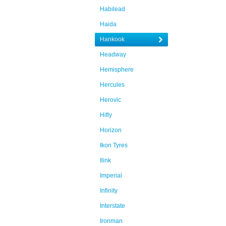
Habilead
Haida
Hankook
Headway
Hemisphere
Hercules
Herovic
Hifly
Horizon
Ikon Tyres
Ilink
Imperial
Infinity
Interstate
Ironman