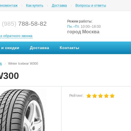
номонтаж
Как купить
Доставка
Вопросы и ответы
Режим работы:
 (985)
788-58-82
Пн.–Пт.
10:00–18:00
город Москва
аз обратного звонка
 и скидки
Доставка
Контакты
ok
Winter Icebear W300
/
W300
Рейтинг: