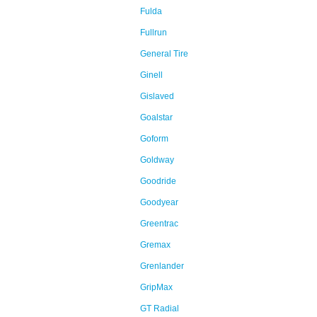
Fulda
Fullrun
General Tire
Ginell
Gislaved
Goalstar
Goform
Goldway
Goodride
Goodyear
Greentrac
Gremax
Grenlander
GripMax
GT Radial