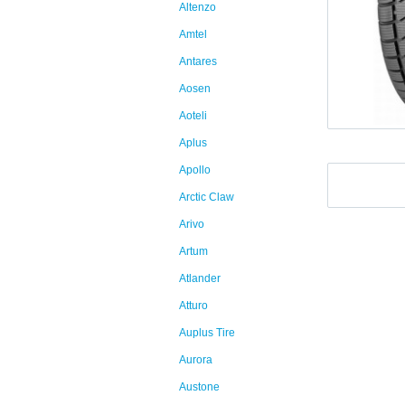
Altenzo
Amtel
Antares
Aosen
Aoteli
Aplus
Apollo
Arctic Claw
Arivo
Artum
Atlander
Atturo
Auplus Tire
Aurora
Austone