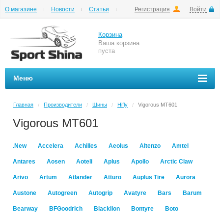
О магазине
Новости
Статьи
Регистрация
Войти
Шиномонтаж
Как купить
Доставка
Вопросы и ответы
Корзина
Ваша корзина
пуста
Меню
Главная
Производители
Шины
Hifly
Vigorous MT601
/
/
/
/
Vigorous MT601
.New
Accelera
Achilles
Aeolus
Altenzo
Amtel
Antares
Aosen
Aoteli
Aplus
Apollo
Arctic Claw
Arivo
Artum
Atlander
Atturo
Auplus Tire
Aurora
Austone
Autogreen
Autogrip
Avatyre
Bars
Barum
Bearway
BFGoodrich
Blacklion
Bontyre
Boto