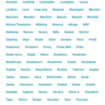
Kustone
LandSail
Landspider
Lanvigator
Lassa
Laufenn
Leao
Ling Long
Magnum
Marangoni
Marshal
Massimo
Matador
MaxTrek
Maxxis
Mazzini
Michelin
Mickey Thompson
Mileking
Minerva
Mirage
MRF
Nankang
Nereus
Nexen
Nitto
Nokian
NorTec
Odyking
Onyx
Orium
Otani
Ovation
Pace
Pirelli
Powertrac
Premiorri
Presa
Prime Well
Prinx
Radar tyres
Rapid
Riken
Roadboss
Roadclaw
RoadCruza
Roadmarch
Roadstone
Roadx
Rockblade
Rotalla
Rovelo
Royal Black
Rydanz
Saferich
Sagitar
Sailun
Satoya
Sava
Silverstone
Simex
Sonix
Sonny
Starmaxx
Sumitomo
Sunfull
Sunny
Suntek
Sunwide
Superia
Taurus
Tecnica
Three-A
Thunderer
Tigar
Torero
Torque
Tourador
Toyo
Tracmax