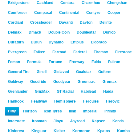
Bridgestone
Cachland
Centara
Charmhoo
Chengshan
Comforser
Compasal
Continental
Contyre
Cooper
Cordiant
Crossleader
Davanti
Dayton
Delinte
Delmax
Dmack
Double Coin
Doublestar
Dunlop
Duraturn
Durun
Dynamo
Effiplus
Eldorado
Evergreen
Falken
Farroad
Federal
Firemax
Firestone
Foman
Formula
Fortune
Fronway
Fulda
Fullrun
General Tire
Ginell
Gislaved
Goalstar
Goform
Goldway
Goodride
Goodyear
Greentrac
Gremax
Grenlander
GripMax
GT Radial
Habilead
Haida
Hankook
Headway
Hemisphere
Hercules
Herovic
Hifly
Horizon
Ikon Tyres
Ilink
Imperial
Infinity
Interstate
Ironman
Jinyu
Joyroad
Kapsen
Kenda
Kinforest
Kingstar
Kleber
Kormoran
Kpatos
Kumho