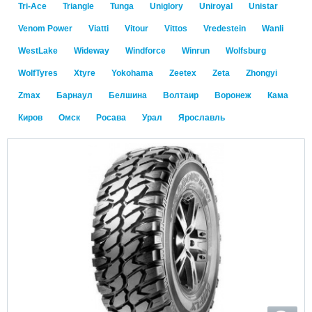
Tri-Ace
Triangle
Tunga
Uniglory
Uniroyal
Unistar
Venom Power
Viatti
Vitour
Vittos
Vredestein
Wanli
WestLake
Wideway
Windforce
Winrun
Wolfsburg
WolfTyres
Xtyre
Yokohama
Zeetex
Zeta
Zhongyi
Zmax
Барнаул
Белшина
Волтаир
Воронеж
Кама
Киров
Омск
Росава
Урал
Ярославль