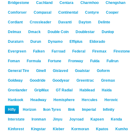
Bridgestone
Cachland
Centara
Charmhoo
Chengshan
Comforser
Compasal
Continental
Contyre
Cooper
Cordiant
Crossleader
Davanti
Dayton
Delinte
Delmax
Dmack
Double Coin
Doublestar
Dunlop
Duraturn
Durun
Dynamo
Effiplus
Eldorado
Evergreen
Falken
Farroad
Federal
Firemax
Firestone
Foman
Formula
Fortune
Fronway
Fulda
Fullrun
General Tire
Ginell
Gislaved
Goalstar
Goform
Goldway
Goodride
Goodyear
Greentrac
Gremax
Grenlander
GripMax
GT Radial
Habilead
Haida
Hankook
Headway
Hemisphere
Hercules
Herovic
Hifly
Horizon
Ikon Tyres
Ilink
Imperial
Infinity
Interstate
Ironman
Jinyu
Joyroad
Kapsen
Kenda
Kinforest
Kingstar
Kleber
Kormoran
Kpatos
Kumho