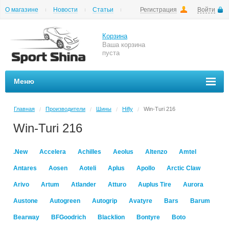
О магазине
Новости
Статьи
Регистрация
Войти
Шиномонтаж
Как купить
Доставка
Вопросы и ответы
Корзина
Ваша корзина
пуста
Меню
Главная
Производители
Шины
Hifly
Win-Turi 216
/
/
/
/
Win-Turi 216
.New
Accelera
Achilles
Aeolus
Altenzo
Amtel
Antares
Aosen
Aoteli
Aplus
Apollo
Arctic Claw
Arivo
Artum
Atlander
Atturo
Auplus Tire
Aurora
Austone
Autogreen
Autogrip
Avatyre
Bars
Barum
Bearway
BFGoodrich
Blacklion
Bontyre
Boto