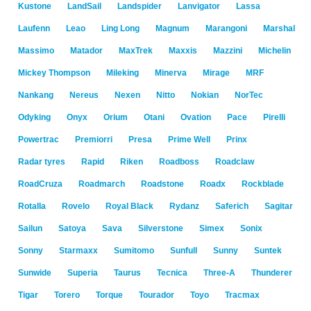
Kustone
LandSail
Landspider
Lanvigator
Lassa
Laufenn
Leao
Ling Long
Magnum
Marangoni
Marshal
Massimo
Matador
MaxTrek
Maxxis
Mazzini
Michelin
Mickey Thompson
Mileking
Minerva
Mirage
MRF
Nankang
Nereus
Nexen
Nitto
Nokian
NorTec
Odyking
Onyx
Orium
Otani
Ovation
Pace
Pirelli
Powertrac
Premiorri
Presa
Prime Well
Prinx
Radar tyres
Rapid
Riken
Roadboss
Roadclaw
RoadCruza
Roadmarch
Roadstone
Roadx
Rockblade
Rotalla
Rovelo
Royal Black
Rydanz
Saferich
Sagitar
Sailun
Satoya
Sava
Silverstone
Simex
Sonix
Sonny
Starmaxx
Sumitomo
Sunfull
Sunny
Suntek
Sunwide
Superia
Taurus
Tecnica
Three-A
Thunderer
Tigar
Torero
Torque
Tourador
Toyo
Tracmax