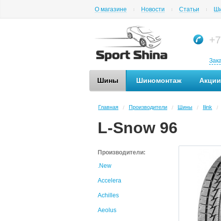
О магазине
Новости
Статьи
Ши
+7
Зак
Шины
Шиномонтаж
Акции
Главная
Производители
Шины
Ilink
/
/
/
/
L-Snow 96
Производители:
.New
Accelera
Achilles
Aeolus