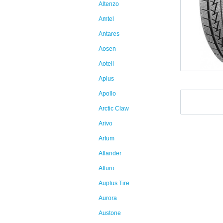
Altenzo
Amtel
Antares
Aosen
Aoteli
Aplus
Apollo
Arctic Claw
Arivo
Artum
Atlander
Atturo
Auplus Tire
Aurora
Austone