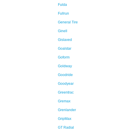
Fulda
Fullrun
General Tire
Ginell
Gislaved
Goalstar
Goform
Goldway
Goodride
Goodyear
Greentrac
Gremax
Grenlander
GripMax
GT Radial