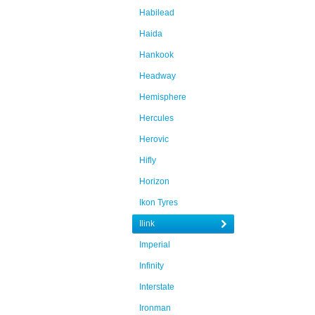
Habilead
Haida
Hankook
Headway
Hemisphere
Hercules
Herovic
Hifly
Horizon
Ikon Tyres
Ilink
Imperial
Infinity
Interstate
Ironman