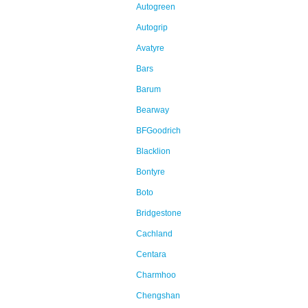
Autogreen
Autogrip
Avatyre
Bars
Barum
Bearway
BFGoodrich
Blacklion
Bontyre
Boto
Bridgestone
Cachland
Centara
Charmhoo
Chengshan