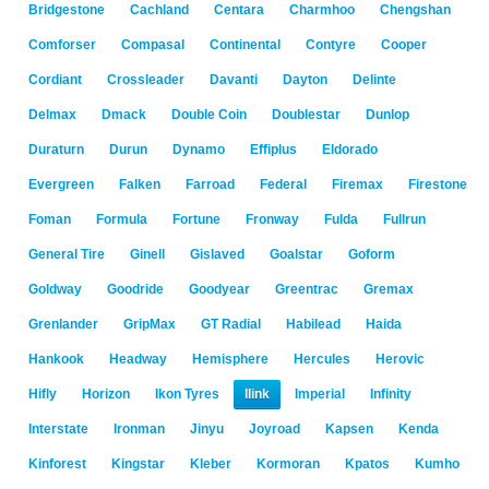
Bridgestone
Cachland
Centara
Charmhoo
Chengshan
Comforser
Compasal
Continental
Contyre
Cooper
Cordiant
Crossleader
Davanti
Dayton
Delinte
Delmax
Dmack
Double Coin
Doublestar
Dunlop
Duraturn
Durun
Dynamo
Effiplus
Eldorado
Evergreen
Falken
Farroad
Federal
Firemax
Firestone
Foman
Formula
Fortune
Fronway
Fulda
Fullrun
General Tire
Ginell
Gislaved
Goalstar
Goform
Goldway
Goodride
Goodyear
Greentrac
Gremax
Grenlander
GripMax
GT Radial
Habilead
Haida
Hankook
Headway
Hemisphere
Hercules
Herovic
Hifly
Horizon
Ikon Tyres
Ilink
Imperial
Infinity
Interstate
Ironman
Jinyu
Joyroad
Kapsen
Kenda
Kinforest
Kingstar
Kleber
Kormoran
Kpatos
Kumho