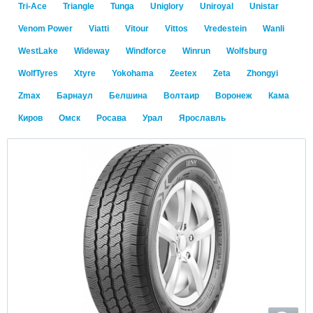
Tri-Ace
Triangle
Tunga
Uniglory
Uniroyal
Unistar
Venom Power
Viatti
Vitour
Vittos
Vredestein
Wanli
WestLake
Wideway
Windforce
Winrun
Wolfsburg
WolfTyres
Xtyre
Yokohama
Zeetex
Zeta
Zhongyi
Zmax
Барнаул
Белшина
Волтаир
Воронеж
Кама
Киров
Омск
Росава
Урал
Ярославль