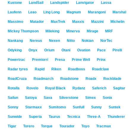
Kustone
LandSail
Landspider
Lanvigator
Lassa
Laufenn
Leao
Ling Long
Magnum
Marangoni
Marshal
Massimo
Matador
MaxTrek
Maxxis
Mazzini
Michelin
Mickey Thompson
Mileking
Minerva
Mirage
MRF
Nankang
Nereus
Nexen
Nitto
Nokian
NorTec
Odyking
Onyx
Orium
Otani
Ovation
Pace
Pirelli
Powertrac
Premiorri
Presa
Prime Well
Prinx
Radar tyres
Rapid
Riken
Roadboss
Roadclaw
RoadCruza
Roadmarch
Roadstone
Roadx
Rockblade
Rotalla
Rovelo
Royal Black
Rydanz
Saferich
Sagitar
Sailun
Satoya
Sava
Silverstone
Simex
Sonix
Sonny
Starmaxx
Sumitomo
Sunfull
Sunny
Suntek
Sunwide
Superia
Taurus
Tecnica
Three-A
Thunderer
Tigar
Torero
Torque
Tourador
Toyo
Tracmax