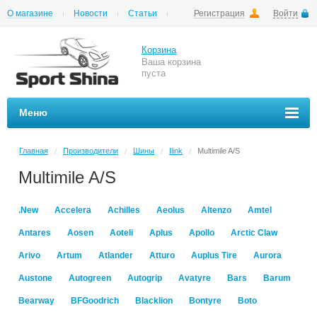
О магазине
Новости
Статьи
Регистрация
Войти
Шиномонтаж
Как купить
Доставка
Вопросы и ответы
Корзина
Ваша корзина
пуста
Меню
Главная
Производители
Шины
Ilink
Multimile A/S
/
/
/
/
Multimile A/S
.New
Accelera
Achilles
Aeolus
Altenzo
Amtel
Antares
Aosen
Aoteli
Aplus
Apollo
Arctic Claw
Arivo
Artum
Atlander
Atturo
Auplus Tire
Aurora
Austone
Autogreen
Autogrip
Avatyre
Bars
Barum
Bearway
BFGoodrich
Blacklion
Bontyre
Boto