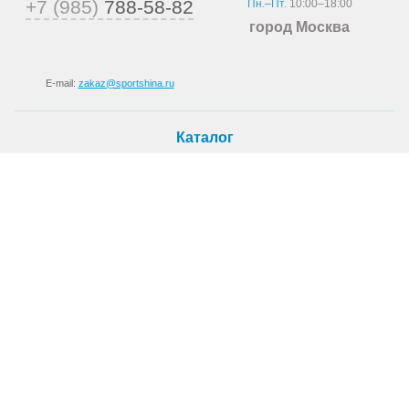
+7 (985)
788-58-82
Пн.–Пт.
10:00–18:00
город Москва
E-mail:
zakaz@sportshina.ru
Каталог
Шины
Покупателю
Как купить
Доставка
Шиномонтаж
О магазине
О компании
Новости
Статьи