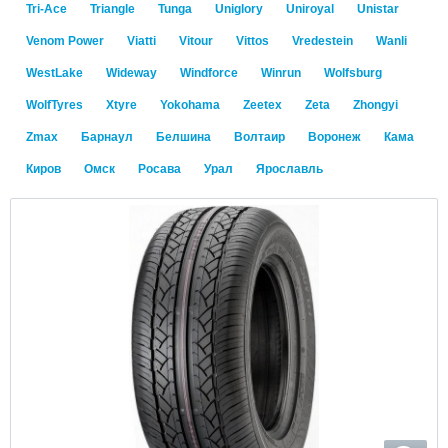
Tri-Ace
Triangle
Tunga
Uniglory
Uniroyal
Unistar
Venom Power
Viatti
Vitour
Vittos
Vredestein
Wanli
WestLake
Wideway
Windforce
Winrun
Wolfsburg
WolfTyres
Xtyre
Yokohama
Zeetex
Zeta
Zhongyi
Zmax
Барнаул
Белшина
Волтаир
Воронеж
Кама
Киров
Омск
Росава
Урал
Ярославль