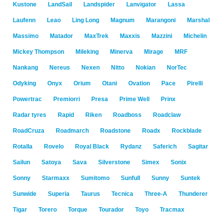
Kustone
LandSail
Landspider
Lanvigator
Lassa
Laufenn
Leao
Ling Long
Magnum
Marangoni
Marshal
Massimo
Matador
MaxTrek
Maxxis
Mazzini
Michelin
Mickey Thompson
Mileking
Minerva
Mirage
MRF
Nankang
Nereus
Nexen
Nitto
Nokian
NorTec
Odyking
Onyx
Orium
Otani
Ovation
Pace
Pirelli
Powertrac
Premiorri
Presa
Prime Well
Prinx
Radar tyres
Rapid
Riken
Roadboss
Roadclaw
RoadCruza
Roadmarch
Roadstone
Roadx
Rockblade
Rotalla
Rovelo
Royal Black
Rydanz
Saferich
Sagitar
Sailun
Satoya
Sava
Silverstone
Simex
Sonix
Sonny
Starmaxx
Sumitomo
Sunfull
Sunny
Suntek
Sunwide
Superia
Taurus
Tecnica
Three-A
Thunderer
Tigar
Torero
Torque
Tourador
Toyo
Tracmax