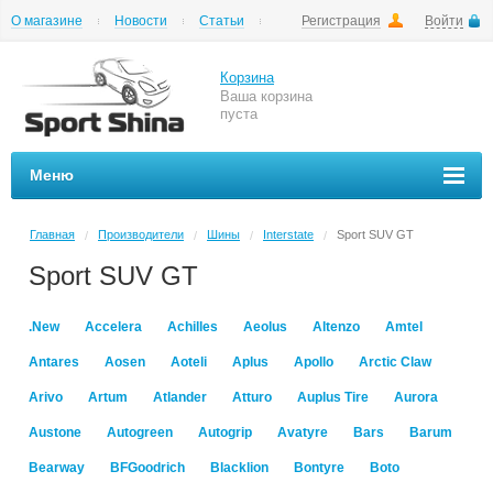
О магазине
Новости
Статьи
Регистрация
Войти
Шиномонтаж
Как купить
Доставка
Вопросы и ответы
Корзина
Ваша корзина
пуста
Меню
Главная
Производители
Шины
Interstate
Sport SUV GT
/
/
/
/
Sport SUV GT
.New
Accelera
Achilles
Aeolus
Altenzo
Amtel
Antares
Aosen
Aoteli
Aplus
Apollo
Arctic Claw
Arivo
Artum
Atlander
Atturo
Auplus Tire
Aurora
Austone
Autogreen
Autogrip
Avatyre
Bars
Barum
Bearway
BFGoodrich
Blacklion
Bontyre
Boto