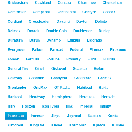
Bridgestone
Cachland
Centara
Charmhoo
Chengshan
Comforser
Compasal
Continental
Contyre
Cooper
Cordiant
Crossleader
Davanti
Dayton
Delinte
Delmax
Dmack
Double Coin
Doublestar
Dunlop
Duraturn
Durun
Dynamo
Effiplus
Eldorado
Evergreen
Falken
Farroad
Federal
Firemax
Firestone
Foman
Formula
Fortune
Fronway
Fulda
Fullrun
General Tire
Ginell
Gislaved
Goalstar
Goform
Goldway
Goodride
Goodyear
Greentrac
Gremax
Grenlander
GripMax
GT Radial
Habilead
Haida
Hankook
Headway
Hemisphere
Hercules
Herovic
Hifly
Horizon
Ikon Tyres
Ilink
Imperial
Infinity
Interstate
Ironman
Jinyu
Joyroad
Kapsen
Kenda
Kinforest
Kingstar
Kleber
Kormoran
Kpatos
Kumho