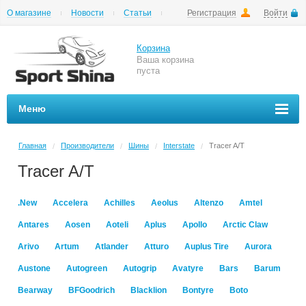
О магазине
Новости
Статьи
Регистрация
Войти
Шиномонтаж
Как купить
Доставка
Вопросы и ответы
Корзина
Ваша корзина
пуста
Меню
Главная
Производители
Шины
Interstate
Tracer A/T
/
/
/
/
Tracer A/T
.New
Accelera
Achilles
Aeolus
Altenzo
Amtel
Antares
Aosen
Aoteli
Aplus
Apollo
Arctic Claw
Arivo
Artum
Atlander
Atturo
Auplus Tire
Aurora
Austone
Autogreen
Autogrip
Avatyre
Bars
Barum
Bearway
BFGoodrich
Blacklion
Bontyre
Boto