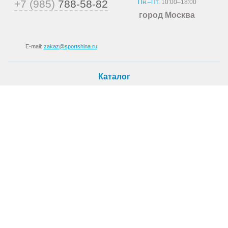
+7 (985)
788-58-82
Пн.–Пт.
10:00–18:00
город Москва
E-mail:
zakaz@sportshina.ru
Каталог
Шины
Покупателю
Как купить
Доставка
Шиномонтаж
О магазине
О компании
Новости
Статьи