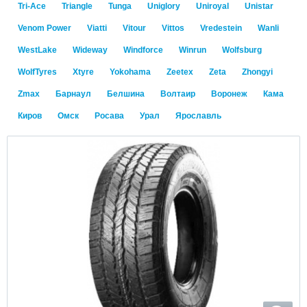
Tri-Ace
Triangle
Tunga
Uniglory
Uniroyal
Unistar
Venom Power
Viatti
Vitour
Vittos
Vredestein
Wanli
WestLake
Wideway
Windforce
Winrun
Wolfsburg
WolfTyres
Xtyre
Yokohama
Zeetex
Zeta
Zhongyi
Zmax
Барнаул
Белшина
Волтаир
Воронеж
Кама
Киров
Омск
Росава
Урал
Ярославль