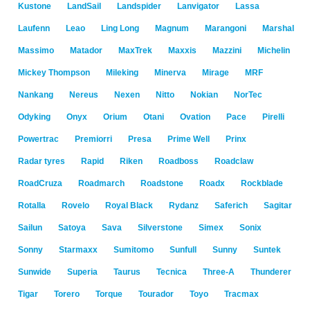
Kustone
LandSail
Landspider
Lanvigator
Lassa
Laufenn
Leao
Ling Long
Magnum
Marangoni
Marshal
Massimo
Matador
MaxTrek
Maxxis
Mazzini
Michelin
Mickey Thompson
Mileking
Minerva
Mirage
MRF
Nankang
Nereus
Nexen
Nitto
Nokian
NorTec
Odyking
Onyx
Orium
Otani
Ovation
Pace
Pirelli
Powertrac
Premiorri
Presa
Prime Well
Prinx
Radar tyres
Rapid
Riken
Roadboss
Roadclaw
RoadCruza
Roadmarch
Roadstone
Roadx
Rockblade
Rotalla
Rovelo
Royal Black
Rydanz
Saferich
Sagitar
Sailun
Satoya
Sava
Silverstone
Simex
Sonix
Sonny
Starmaxx
Sumitomo
Sunfull
Sunny
Suntek
Sunwide
Superia
Taurus
Tecnica
Three-A
Thunderer
Tigar
Torero
Torque
Tourador
Toyo
Tracmax