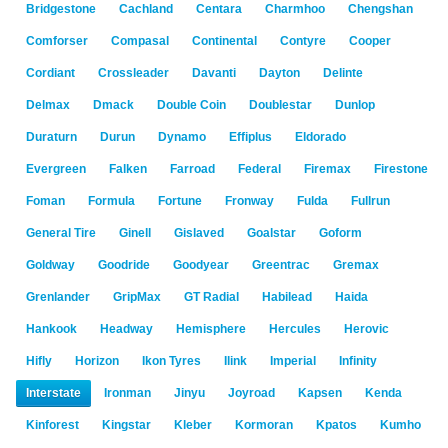
Bridgestone
Cachland
Centara
Charmhoo
Chengshan
Comforser
Compasal
Continental
Contyre
Cooper
Cordiant
Crossleader
Davanti
Dayton
Delinte
Delmax
Dmack
Double Coin
Doublestar
Dunlop
Duraturn
Durun
Dynamo
Effiplus
Eldorado
Evergreen
Falken
Farroad
Federal
Firemax
Firestone
Foman
Formula
Fortune
Fronway
Fulda
Fullrun
General Tire
Ginell
Gislaved
Goalstar
Goform
Goldway
Goodride
Goodyear
Greentrac
Gremax
Grenlander
GripMax
GT Radial
Habilead
Haida
Hankook
Headway
Hemisphere
Hercules
Herovic
Hifly
Horizon
Ikon Tyres
Ilink
Imperial
Infinity
Interstate
Ironman
Jinyu
Joyroad
Kapsen
Kenda
Kinforest
Kingstar
Kleber
Kormoran
Kpatos
Kumho