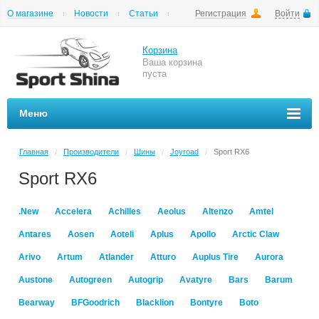
О магазине
Новости
Статьи
Регистрация
Войти
Шиномонтаж
Как купить
Доставка
Вопросы и ответы
Корзина
Ваша корзина
пуста
Меню
Главная
Производители
Шины
Joyroad
Sport RX6
/
/
/
/
Sport RX6
.New
Accelera
Achilles
Aeolus
Altenzo
Amtel
Antares
Aosen
Aoteli
Aplus
Apollo
Arctic Claw
Arivo
Artum
Atlander
Atturo
Auplus Tire
Aurora
Austone
Autogreen
Autogrip
Avatyre
Bars
Barum
Bearway
BFGoodrich
Blacklion
Bontyre
Boto