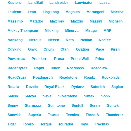
Kustone
LandSail
Landspider
Lanvigator
Lassa
Laufenn
Leao
Ling Long
Magnum
Marangoni
Marshal
Massimo
Matador
MaxTrek
Maxxis
Mazzini
Michelin
Mickey Thompson
Mileking
Minerva
Mirage
MRF
Nankang
Nereus
Nexen
Nitto
Nokian
NorTec
Odyking
Onyx
Orium
Otani
Ovation
Pace
Pirelli
Powertrac
Premiorri
Presa
Prime Well
Prinx
Radar tyres
Rapid
Riken
Roadboss
Roadclaw
RoadCruza
Roadmarch
Roadstone
Roadx
Rockblade
Rotalla
Rovelo
Royal Black
Rydanz
Saferich
Sagitar
Sailun
Satoya
Sava
Silverstone
Simex
Sonix
Sonny
Starmaxx
Sumitomo
Sunfull
Sunny
Suntek
Sunwide
Superia
Taurus
Tecnica
Three-A
Thunderer
Tigar
Torero
Torque
Tourador
Toyo
Tracmax