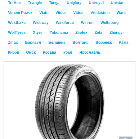
Tri-Ace
Triangle
Tunga
Uniglory
Uniroyal
Unistar
Venom Power
Viatti
Vitour
Vittos
Vredestein
Wanli
WestLake
Wideway
Windforce
Winrun
Wolfsburg
WolfTyres
Xtyre
Yokohama
Zeetex
Zeta
Zhongyi
Zmax
Барнаул
Белшина
Волтаир
Воронеж
Кама
Киров
Омск
Росава
Урал
Ярославль