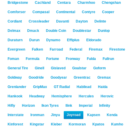
Bridgestone
Cachland
Centara
Charmhoo
Chengshan
Comforser
Compasal
Continental
Contyre
Cooper
Cordiant
Crossleader
Davanti
Dayton
Delinte
Delmax
Dmack
Double Coin
Doublestar
Dunlop
Duraturn
Durun
Dynamo
Effiplus
Eldorado
Evergreen
Falken
Farroad
Federal
Firemax
Firestone
Foman
Formula
Fortune
Fronway
Fulda
Fullrun
General Tire
Ginell
Gislaved
Goalstar
Goform
Goldway
Goodride
Goodyear
Greentrac
Gremax
Grenlander
GripMax
GT Radial
Habilead
Haida
Hankook
Headway
Hemisphere
Hercules
Herovic
Hifly
Horizon
Ikon Tyres
Ilink
Imperial
Infinity
Interstate
Ironman
Jinyu
Joyroad
Kapsen
Kenda
Kinforest
Kingstar
Kleber
Kormoran
Kpatos
Kumho