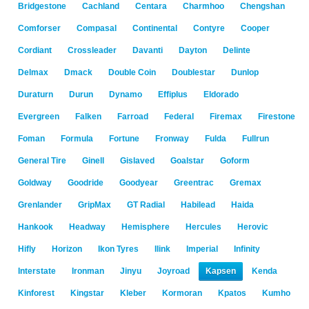
Bridgestone
Cachland
Centara
Charmhoo
Chengshan
Comforser
Compasal
Continental
Contyre
Cooper
Cordiant
Crossleader
Davanti
Dayton
Delinte
Delmax
Dmack
Double Coin
Doublestar
Dunlop
Duraturn
Durun
Dynamo
Effiplus
Eldorado
Evergreen
Falken
Farroad
Federal
Firemax
Firestone
Foman
Formula
Fortune
Fronway
Fulda
Fullrun
General Tire
Ginell
Gislaved
Goalstar
Goform
Goldway
Goodride
Goodyear
Greentrac
Gremax
Grenlander
GripMax
GT Radial
Habilead
Haida
Hankook
Headway
Hemisphere
Hercules
Herovic
Hifly
Horizon
Ikon Tyres
Ilink
Imperial
Infinity
Interstate
Ironman
Jinyu
Joyroad
Kapsen
Kenda
Kinforest
Kingstar
Kleber
Kormoran
Kpatos
Kumho