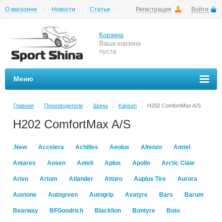
О магазине
Новости
Статьи
Регистрация
Войти
Шиномонтаж
Как купить
Доставка
Вопросы и ответы
Корзина
Ваша корзина
пуста
Меню
Главная
Производители
Шины
Kapsen
H202 ComfortMax A/S
/
/
/
/
H202 ComfortMax A/S
.New
Accelera
Achilles
Aeolus
Altenzo
Amtel
Antares
Aosen
Aoteli
Aplus
Apollo
Arctic Claw
Arivo
Artum
Atlander
Atturo
Auplus Tire
Aurora
Austone
Autogreen
Autogrip
Avatyre
Bars
Barum
Bearway
BFGoodrich
Blacklion
Bontyre
Boto