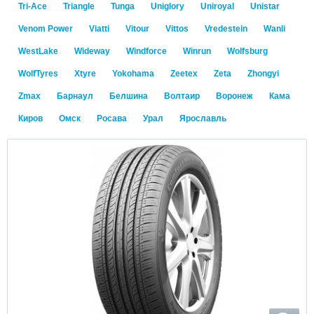
Tri-Ace
Triangle
Tunga
Uniglory
Uniroyal
Unistar
Venom Power
Viatti
Vitour
Vittos
Vredestein
Wanli
WestLake
Wideway
Windforce
Winrun
Wolfsburg
WolfTyres
Xtyre
Yokohama
Zeetex
Zeta
Zhongyi
Zmax
Барнаул
Белшина
Волтаир
Воронеж
Кама
Киров
Омск
Росава
Урал
Ярославль