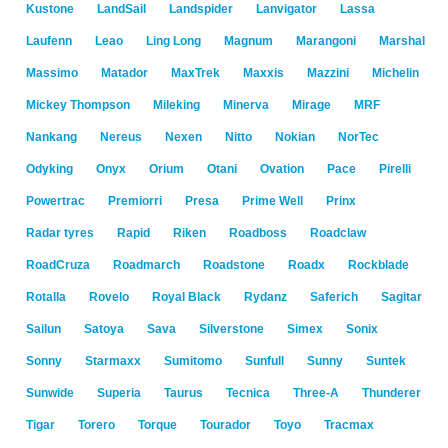
Kustone
LandSail
Landspider
Lanvigator
Lassa
Laufenn
Leao
Ling Long
Magnum
Marangoni
Marshal
Massimo
Matador
MaxTrek
Maxxis
Mazzini
Michelin
Mickey Thompson
Mileking
Minerva
Mirage
MRF
Nankang
Nereus
Nexen
Nitto
Nokian
NorTec
Odyking
Onyx
Orium
Otani
Ovation
Pace
Pirelli
Powertrac
Premiorri
Presa
Prime Well
Prinx
Radar tyres
Rapid
Riken
Roadboss
Roadclaw
RoadCruza
Roadmarch
Roadstone
Roadx
Rockblade
Rotalla
Rovelo
Royal Black
Rydanz
Saferich
Sagitar
Sailun
Satoya
Sava
Silverstone
Simex
Sonix
Sonny
Starmaxx
Sumitomo
Sunfull
Sunny
Suntek
Sunwide
Superia
Taurus
Tecnica
Three-A
Thunderer
Tigar
Torero
Torque
Tourador
Toyo
Tracmax