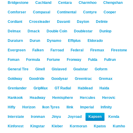
Bridgestone
Cachland
Centara
Charmhoo
Chengshan
Comforser
Compasal
Continental
Contyre
Cooper
Cordiant
Crossleader
Davanti
Dayton
Delinte
Delmax
Dmack
Double Coin
Doublestar
Dunlop
Duraturn
Durun
Dynamo
Effiplus
Eldorado
Evergreen
Falken
Farroad
Federal
Firemax
Firestone
Foman
Formula
Fortune
Fronway
Fulda
Fullrun
General Tire
Ginell
Gislaved
Goalstar
Goform
Goldway
Goodride
Goodyear
Greentrac
Gremax
Grenlander
GripMax
GT Radial
Habilead
Haida
Hankook
Headway
Hemisphere
Hercules
Herovic
Hifly
Horizon
Ikon Tyres
Ilink
Imperial
Infinity
Interstate
Ironman
Jinyu
Joyroad
Kapsen
Kenda
Kinforest
Kingstar
Kleber
Kormoran
Kpatos
Kumho