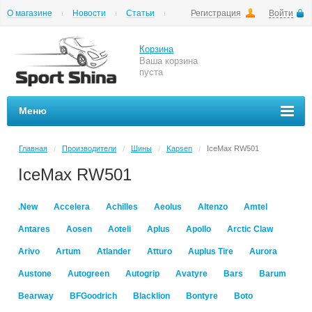
О магазине
Новости
Статьи
Регистрация
Войти
Шиномонтаж
Как купить
Доставка
Вопросы и ответы
Корзина
Ваша корзина
пуста
Меню
Главная
Производители
Шины
Kapsen
IceMax RW501
/
/
/
/
IceMax RW501
.New
Accelera
Achilles
Aeolus
Altenzo
Amtel
Antares
Aosen
Aoteli
Aplus
Apollo
Arctic Claw
Arivo
Artum
Atlander
Atturo
Auplus Tire
Aurora
Austone
Autogreen
Autogrip
Avatyre
Bars
Barum
Bearway
BFGoodrich
Blacklion
Bontyre
Boto