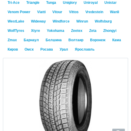
Tri-Ace
Triangle
Tunga
Uniglory
Uniroyal
Unistar
Venom Power
Viatti
Vitour
Vittos
Vredestein
Wanli
WestLake
Wideway
Windforce
Winrun
Wolfsburg
WolfTyres
Xtyre
Yokohama
Zeetex
Zeta
Zhongyi
Zmax
Барнаул
Белшина
Волтаир
Воронеж
Кама
Киров
Омск
Росава
Урал
Ярославль