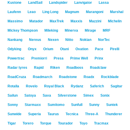
Kustone
LandSail
Landspider
Lanvigator
Lassa
Laufenn
Leao
Ling Long
Magnum
Marangoni
Marshal
Massimo
Matador
MaxTrek
Maxxis
Mazzini
Michelin
Mickey Thompson
Mileking
Minerva
Mirage
MRF
Nankang
Nereus
Nexen
Nitto
Nokian
NorTec
Odyking
Onyx
Orium
Otani
Ovation
Pace
Pirelli
Powertrac
Premiorri
Presa
Prime Well
Prinx
Radar tyres
Rapid
Riken
Roadboss
Roadclaw
RoadCruza
Roadmarch
Roadstone
Roadx
Rockblade
Rotalla
Rovelo
Royal Black
Rydanz
Saferich
Sagitar
Sailun
Satoya
Sava
Silverstone
Simex
Sonix
Sonny
Starmaxx
Sumitomo
Sunfull
Sunny
Suntek
Sunwide
Superia
Taurus
Tecnica
Three-A
Thunderer
Tigar
Torero
Torque
Tourador
Toyo
Tracmax