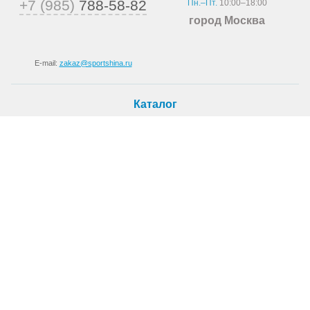
+7 (985)
788-58-82
Пн.–Пт.
10:00–18:00
город Москва
E-mail:
zakaz@sportshina.ru
Каталог
Шины
Покупателю
Как купить
Доставка
Шиномонтаж
О магазине
О компании
Новости
Статьи