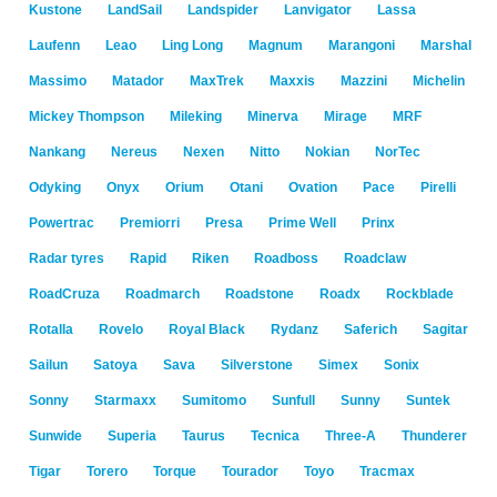
Kustone
LandSail
Landspider
Lanvigator
Lassa
Laufenn
Leao
Ling Long
Magnum
Marangoni
Marshal
Massimo
Matador
MaxTrek
Maxxis
Mazzini
Michelin
Mickey Thompson
Mileking
Minerva
Mirage
MRF
Nankang
Nereus
Nexen
Nitto
Nokian
NorTec
Odyking
Onyx
Orium
Otani
Ovation
Pace
Pirelli
Powertrac
Premiorri
Presa
Prime Well
Prinx
Radar tyres
Rapid
Riken
Roadboss
Roadclaw
RoadCruza
Roadmarch
Roadstone
Roadx
Rockblade
Rotalla
Rovelo
Royal Black
Rydanz
Saferich
Sagitar
Sailun
Satoya
Sava
Silverstone
Simex
Sonix
Sonny
Starmaxx
Sumitomo
Sunfull
Sunny
Suntek
Sunwide
Superia
Taurus
Tecnica
Three-A
Thunderer
Tigar
Torero
Torque
Tourador
Toyo
Tracmax