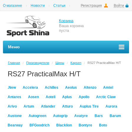
О магазине
Новости
Статьи
Регистрация
Войти
Шиномонтаж
Как купить
Доставка
Вопросы и ответы
Корзина
Ваша корзина
пуста
Меню
Главная
Производители
Шины
Kapsen
RS27 PracticalMax H/T
/
/
/
/
RS27 PracticalMax H/T
.New
Accelera
Achilles
Aeolus
Altenzo
Amtel
Antares
Aosen
Aoteli
Aplus
Apollo
Arctic Claw
Arivo
Artum
Atlander
Atturo
Auplus Tire
Aurora
Austone
Autogreen
Autogrip
Avatyre
Bars
Barum
Bearway
BFGoodrich
Blacklion
Bontyre
Boto