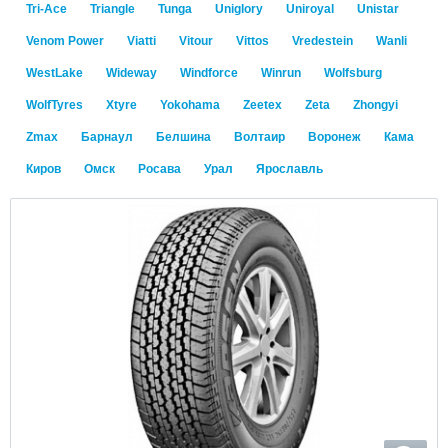
Tri-Ace
Triangle
Tunga
Uniglory
Uniroyal
Unistar
Venom Power
Viatti
Vitour
Vittos
Vredestein
Wanli
WestLake
Wideway
Windforce
Winrun
Wolfsburg
WolfTyres
Xtyre
Yokohama
Zeetex
Zeta
Zhongyi
Zmax
Барнаул
Белшина
Волтаир
Воронеж
Кама
Киров
Омск
Росава
Урал
Ярославль