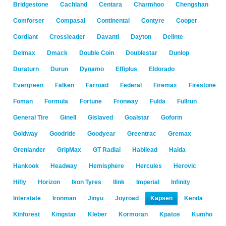
Bridgestone
Cachland
Centara
Charmhoo
Chengshan
Comforser
Compasal
Continental
Contyre
Cooper
Cordiant
Crossleader
Davanti
Dayton
Delinte
Delmax
Dmack
Double Coin
Doublestar
Dunlop
Duraturn
Durun
Dynamo
Effiplus
Eldorado
Evergreen
Falken
Farroad
Federal
Firemax
Firestone
Foman
Formula
Fortune
Fronway
Fulda
Fullrun
General Tire
Ginell
Gislaved
Goalstar
Goform
Goldway
Goodride
Goodyear
Greentrac
Gremax
Grenlander
GripMax
GT Radial
Habilead
Haida
Hankook
Headway
Hemisphere
Hercules
Herovic
Hifly
Horizon
Ikon Tyres
Ilink
Imperial
Infinity
Interstate
Ironman
Jinyu
Joyroad
Kapsen
Kenda
Kinforest
Kingstar
Kleber
Kormoran
Kpatos
Kumho