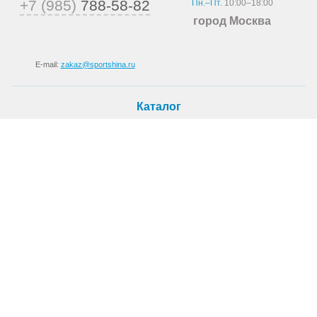
+7 (985)
788-58-82
Пн.–Пт.
10:00–18:00
город Москва
E-mail:
zakaz@sportshina.ru
Каталог
Шины
Покупателю
Как купить
Доставка
Шиномонтаж
О магазине
О компании
Новости
Статьи