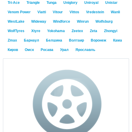
Tri-Ace
Triangle
Tunga
Uniglory
Uniroyal
Unistar
Venom Power
Viatti
Vitour
Vittos
Vredestein
Wanli
WestLake
Wideway
Windforce
Winrun
Wolfsburg
WolfTyres
Xtyre
Yokohama
Zeetex
Zeta
Zhongyi
Zmax
Барнаул
Белшина
Волтаир
Воронеж
Кама
Киров
Омск
Росава
Урал
Ярославль