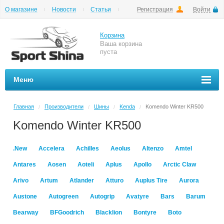
О магазине
Новости
Статьи
Регистрация
Войти
Шиномонтаж
Как купить
Доставка
Вопросы и ответы
Корзина
Ваша корзина
пуста
Меню
Главная
Производители
Шины
Kenda
Komendo Winter KR500
/
/
/
/
Komendo Winter KR500
.New
Accelera
Achilles
Aeolus
Altenzo
Amtel
Antares
Aosen
Aoteli
Aplus
Apollo
Arctic Claw
Arivo
Artum
Atlander
Atturo
Auplus Tire
Aurora
Austone
Autogreen
Autogrip
Avatyre
Bars
Barum
Bearway
BFGoodrich
Blacklion
Bontyre
Boto