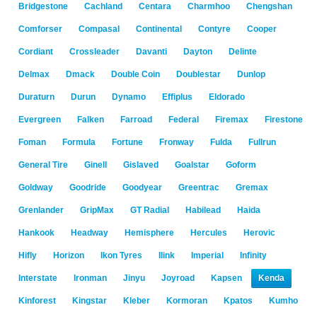
Bridgestone
Cachland
Centara
Charmhoo
Chengshan
Comforser
Compasal
Continental
Contyre
Cooper
Cordiant
Crossleader
Davanti
Dayton
Delinte
Delmax
Dmack
Double Coin
Doublestar
Dunlop
Duraturn
Durun
Dynamo
Effiplus
Eldorado
Evergreen
Falken
Farroad
Federal
Firemax
Firestone
Foman
Formula
Fortune
Fronway
Fulda
Fullrun
General Tire
Ginell
Gislaved
Goalstar
Goform
Goldway
Goodride
Goodyear
Greentrac
Gremax
Grenlander
GripMax
GT Radial
Habilead
Haida
Hankook
Headway
Hemisphere
Hercules
Herovic
Hifly
Horizon
Ikon Tyres
Ilink
Imperial
Infinity
Interstate
Ironman
Jinyu
Joyroad
Kapsen
Kenda
Kinforest
Kingstar
Kleber
Kormoran
Kpatos
Kumho