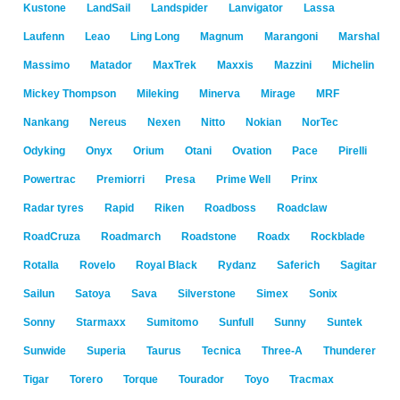
Kustone
LandSail
Landspider
Lanvigator
Lassa
Laufenn
Leao
Ling Long
Magnum
Marangoni
Marshal
Massimo
Matador
MaxTrek
Maxxis
Mazzini
Michelin
Mickey Thompson
Mileking
Minerva
Mirage
MRF
Nankang
Nereus
Nexen
Nitto
Nokian
NorTec
Odyking
Onyx
Orium
Otani
Ovation
Pace
Pirelli
Powertrac
Premiorri
Presa
Prime Well
Prinx
Radar tyres
Rapid
Riken
Roadboss
Roadclaw
RoadCruza
Roadmarch
Roadstone
Roadx
Rockblade
Rotalla
Rovelo
Royal Black
Rydanz
Saferich
Sagitar
Sailun
Satoya
Sava
Silverstone
Simex
Sonix
Sonny
Starmaxx
Sumitomo
Sunfull
Sunny
Suntek
Sunwide
Superia
Taurus
Tecnica
Three-A
Thunderer
Tigar
Torero
Torque
Tourador
Toyo
Tracmax