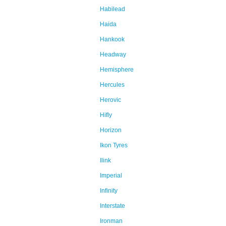
Habilead
Haida
Hankook
Headway
Hemisphere
Hercules
Herovic
Hifly
Horizon
Ikon Tyres
Ilink
Imperial
Infinity
Interstate
Ironman