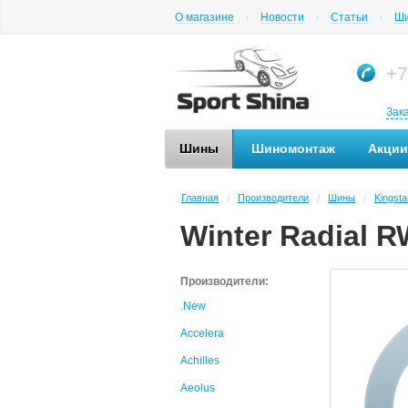
О магазине
Новости
Статьи
Ши
+7
Зак
Шины
Шиномонтаж
Акции
Главная
Производители
Шины
Kingsta
/
/
/
Winter Radial 
Производители:
.New
Accelera
Achilles
Aeolus