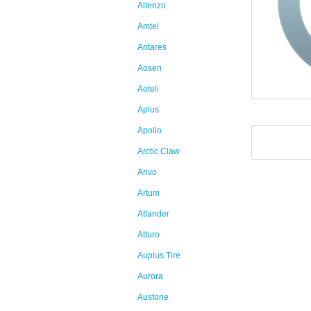
Altenzo
Amtel
Antares
Aosen
Aoteli
Aplus
Apollo
Arctic Claw
Arivo
Artum
Atlander
Atturo
Auplus Tire
Aurora
Austone