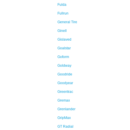
Fulda
Fullrun
General Tire
Ginell
Gislaved
Goalstar
Goform
Goldway
Goodride
Goodyear
Greentrac
Gremax
Grenlander
GripMax
GT Radial