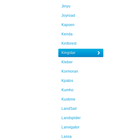
Jinyu
Joyroad
Kapsen
Kenda
Kinforest
Kingstar
Kleber
Kormoran
Kpatos
Kumho
Kustone
LandSail
Landspider
Lanvigator
Lassa