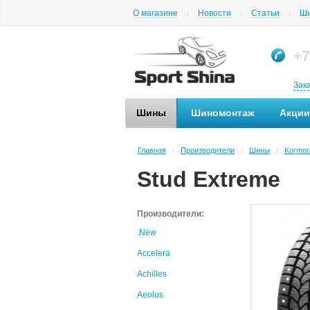
О магазине
Новости
Статьи
Ши
+7
Зак
Шины
Шиномонтаж
Акции
Главная
Производители
Шины
Kormor
/
/
/
Stud Extreme
Производители:
.New
Accelera
Achilles
Aeolus