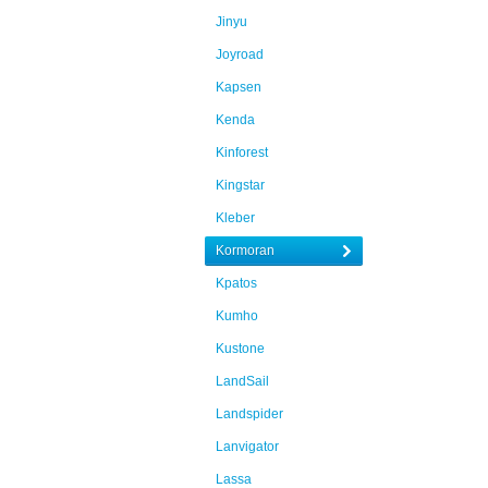
Jinyu
Joyroad
Kapsen
Kenda
Kinforest
Kingstar
Kleber
Kormoran
Kpatos
Kumho
Kustone
LandSail
Landspider
Lanvigator
Lassa