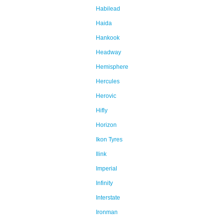
Habilead
Haida
Hankook
Headway
Hemisphere
Hercules
Herovic
Hifly
Horizon
Ikon Tyres
Ilink
Imperial
Infinity
Interstate
Ironman