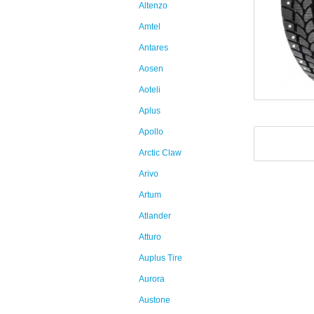
Altenzo
Amtel
Antares
Aosen
Aoteli
Aplus
Apollo
Arctic Claw
Arivo
Artum
Atlander
Atturo
Auplus Tire
Aurora
Austone