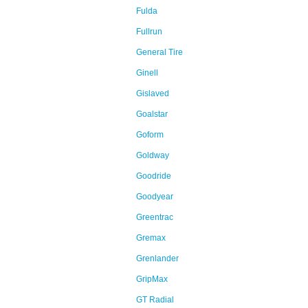
Fulda
Fullrun
General Tire
Ginell
Gislaved
Goalstar
Goform
Goldway
Goodride
Goodyear
Greentrac
Gremax
Grenlander
GripMax
GT Radial