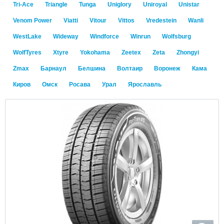
Tri-Ace
Triangle
Tunga
Uniglory
Uniroyal
Unistar
Venom Power
Viatti
Vitour
Vittos
Vredestein
Wanli
WestLake
Wideway
Windforce
Winrun
Wolfsburg
WolfTyres
Xtyre
Yokohama
Zeetex
Zeta
Zhongyi
Zmax
Барнаул
Белшина
Волтаир
Воронеж
Кама
Киров
Омск
Росава
Урал
Ярославль