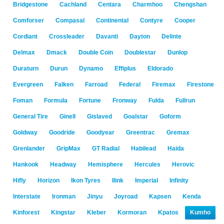
Bridgestone
Cachland
Centara
Charmhoo
Chengshan
Comforser
Compasal
Continental
Contyre
Cooper
Cordiant
Crossleader
Davanti
Dayton
Delinte
Delmax
Dmack
Double Coin
Doublestar
Dunlop
Duraturn
Durun
Dynamo
Effiplus
Eldorado
Evergreen
Falken
Farroad
Federal
Firemax
Firestone
Foman
Formula
Fortune
Fronway
Fulda
Fullrun
General Tire
Ginell
Gislaved
Goalstar
Goform
Goldway
Goodride
Goodyear
Greentrac
Gremax
Grenlander
GripMax
GT Radial
Habilead
Haida
Hankook
Headway
Hemisphere
Hercules
Herovic
Hifly
Horizon
Ikon Tyres
Ilink
Imperial
Infinity
Interstate
Ironman
Jinyu
Joyroad
Kapsen
Kenda
Kinforest
Kingstar
Kleber
Kormoran
Kpatos
Kumho