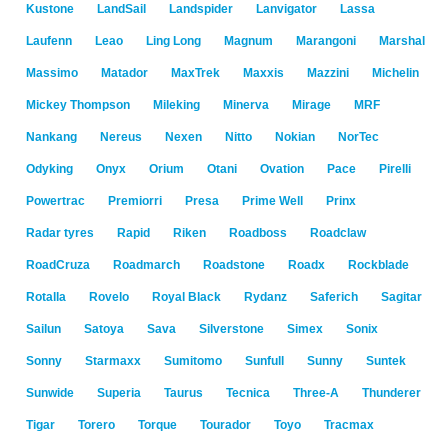
Kustone
LandSail
Landspider
Lanvigator
Lassa
Laufenn
Leao
Ling Long
Magnum
Marangoni
Marshal
Massimo
Matador
MaxTrek
Maxxis
Mazzini
Michelin
Mickey Thompson
Mileking
Minerva
Mirage
MRF
Nankang
Nereus
Nexen
Nitto
Nokian
NorTec
Odyking
Onyx
Orium
Otani
Ovation
Pace
Pirelli
Powertrac
Premiorri
Presa
Prime Well
Prinx
Radar tyres
Rapid
Riken
Roadboss
Roadclaw
RoadCruza
Roadmarch
Roadstone
Roadx
Rockblade
Rotalla
Rovelo
Royal Black
Rydanz
Saferich
Sagitar
Sailun
Satoya
Sava
Silverstone
Simex
Sonix
Sonny
Starmaxx
Sumitomo
Sunfull
Sunny
Suntek
Sunwide
Superia
Taurus
Tecnica
Three-A
Thunderer
Tigar
Torero
Torque
Tourador
Toyo
Tracmax