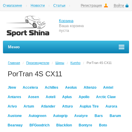
О магазине
Новости
Статьи
Регистрация
Войти
Шиномонтаж
Как купить
Доставка
Вопросы и ответы
Корзина
Ваша корзина
пуста
Меню
Главная
Производители
Шины
Kumho
PorTran 4S CX11
/
/
/
/
PorTran 4S CX11
.New
Accelera
Achilles
Aeolus
Altenzo
Amtel
Antares
Aosen
Aoteli
Aplus
Apollo
Arctic Claw
Arivo
Artum
Atlander
Atturo
Auplus Tire
Aurora
Austone
Autogreen
Autogrip
Avatyre
Bars
Barum
Bearway
BFGoodrich
Blacklion
Bontyre
Boto