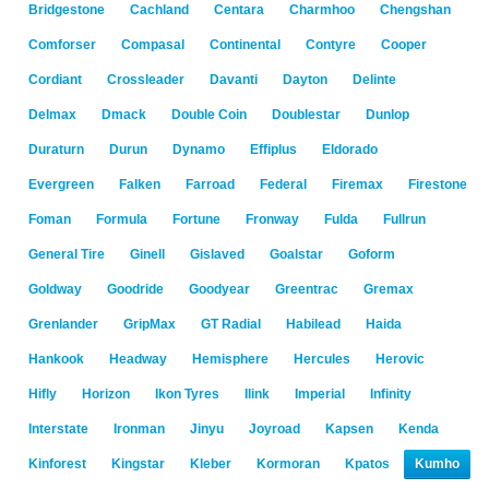
Bridgestone
Cachland
Centara
Charmhoo
Chengshan
Comforser
Compasal
Continental
Contyre
Cooper
Cordiant
Crossleader
Davanti
Dayton
Delinte
Delmax
Dmack
Double Coin
Doublestar
Dunlop
Duraturn
Durun
Dynamo
Effiplus
Eldorado
Evergreen
Falken
Farroad
Federal
Firemax
Firestone
Foman
Formula
Fortune
Fronway
Fulda
Fullrun
General Tire
Ginell
Gislaved
Goalstar
Goform
Goldway
Goodride
Goodyear
Greentrac
Gremax
Grenlander
GripMax
GT Radial
Habilead
Haida
Hankook
Headway
Hemisphere
Hercules
Herovic
Hifly
Horizon
Ikon Tyres
Ilink
Imperial
Infinity
Interstate
Ironman
Jinyu
Joyroad
Kapsen
Kenda
Kinforest
Kingstar
Kleber
Kormoran
Kpatos
Kumho