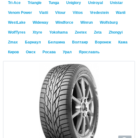
Tri-Ace
Triangle
Tunga
Uniglory
Uniroyal
Unistar
Venom Power
Viatti
Vitour
Vittos
Vredestein
Wanli
WestLake
Wideway
Windforce
Winrun
Wolfsburg
WolfTyres
Xtyre
Yokohama
Zeetex
Zeta
Zhongyi
Zmax
Барнаул
Белшина
Волтаир
Воронеж
Кама
Киров
Омск
Росава
Урал
Ярославль