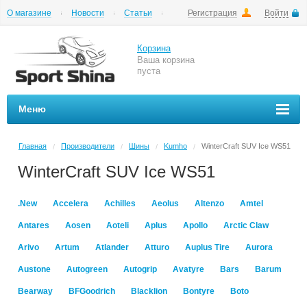
О магазине
Новости
Статьи
Регистрация
Войти
Шиномонтаж
Как купить
Доставка
Вопросы и ответы
Корзина
Ваша корзина
пуста
Меню
Главная
Производители
Шины
Kumho
WinterCraft SUV Ice WS51
/
/
/
/
WinterCraft SUV Ice WS51
.New
Accelera
Achilles
Aeolus
Altenzo
Amtel
Antares
Aosen
Aoteli
Aplus
Apollo
Arctic Claw
Arivo
Artum
Atlander
Atturo
Auplus Tire
Aurora
Austone
Autogreen
Autogrip
Avatyre
Bars
Barum
Bearway
BFGoodrich
Blacklion
Bontyre
Boto