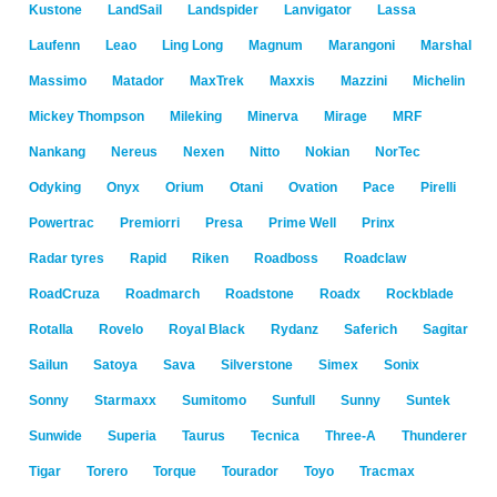
Kustone
LandSail
Landspider
Lanvigator
Lassa
Laufenn
Leao
Ling Long
Magnum
Marangoni
Marshal
Massimo
Matador
MaxTrek
Maxxis
Mazzini
Michelin
Mickey Thompson
Mileking
Minerva
Mirage
MRF
Nankang
Nereus
Nexen
Nitto
Nokian
NorTec
Odyking
Onyx
Orium
Otani
Ovation
Pace
Pirelli
Powertrac
Premiorri
Presa
Prime Well
Prinx
Radar tyres
Rapid
Riken
Roadboss
Roadclaw
RoadCruza
Roadmarch
Roadstone
Roadx
Rockblade
Rotalla
Rovelo
Royal Black
Rydanz
Saferich
Sagitar
Sailun
Satoya
Sava
Silverstone
Simex
Sonix
Sonny
Starmaxx
Sumitomo
Sunfull
Sunny
Suntek
Sunwide
Superia
Taurus
Tecnica
Three-A
Thunderer
Tigar
Torero
Torque
Tourador
Toyo
Tracmax