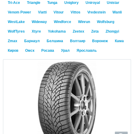
Tri-Ace
Triangle
Tunga
Uniglory
Uniroyal
Unistar
Venom Power
Viatti
Vitour
Vittos
Vredestein
Wanli
WestLake
Wideway
Windforce
Winrun
Wolfsburg
WolfTyres
Xtyre
Yokohama
Zeetex
Zeta
Zhongyi
Zmax
Барнаул
Белшина
Волтаир
Воронеж
Кама
Киров
Омск
Росава
Урал
Ярославль