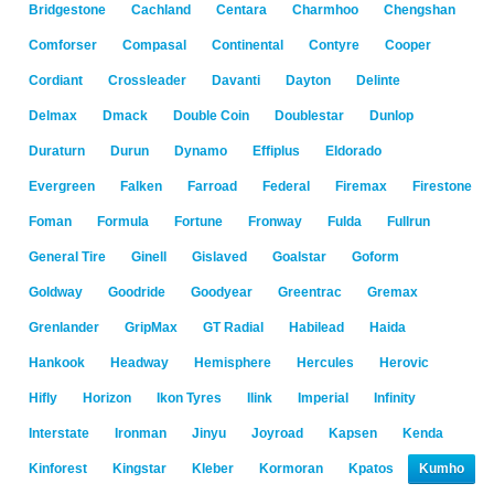
Bridgestone
Cachland
Centara
Charmhoo
Chengshan
Comforser
Compasal
Continental
Contyre
Cooper
Cordiant
Crossleader
Davanti
Dayton
Delinte
Delmax
Dmack
Double Coin
Doublestar
Dunlop
Duraturn
Durun
Dynamo
Effiplus
Eldorado
Evergreen
Falken
Farroad
Federal
Firemax
Firestone
Foman
Formula
Fortune
Fronway
Fulda
Fullrun
General Tire
Ginell
Gislaved
Goalstar
Goform
Goldway
Goodride
Goodyear
Greentrac
Gremax
Grenlander
GripMax
GT Radial
Habilead
Haida
Hankook
Headway
Hemisphere
Hercules
Herovic
Hifly
Horizon
Ikon Tyres
Ilink
Imperial
Infinity
Interstate
Ironman
Jinyu
Joyroad
Kapsen
Kenda
Kinforest
Kingstar
Kleber
Kormoran
Kpatos
Kumho