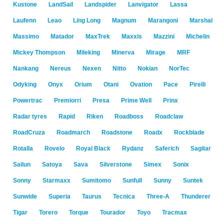
Kustone
LandSail
Landspider
Lanvigator
Lassa
Laufenn
Leao
Ling Long
Magnum
Marangoni
Marshal
Massimo
Matador
MaxTrek
Maxxis
Mazzini
Michelin
Mickey Thompson
Mileking
Minerva
Mirage
MRF
Nankang
Nereus
Nexen
Nitto
Nokian
NorTec
Odyking
Onyx
Orium
Otani
Ovation
Pace
Pirelli
Powertrac
Premiorri
Presa
Prime Well
Prinx
Radar tyres
Rapid
Riken
Roadboss
Roadclaw
RoadCruza
Roadmarch
Roadstone
Roadx
Rockblade
Rotalla
Rovelo
Royal Black
Rydanz
Saferich
Sagitar
Sailun
Satoya
Sava
Silverstone
Simex
Sonix
Sonny
Starmaxx
Sumitomo
Sunfull
Sunny
Suntek
Sunwide
Superia
Taurus
Tecnica
Three-A
Thunderer
Tigar
Torero
Torque
Tourador
Toyo
Tracmax