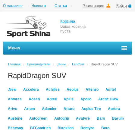
О магазине
Новости
Статьи
Регистрация
Войти
Шиномонтаж
Как купить
Доставка
Вопросы и ответы
Корзина
Ваша корзина
пуста
Меню
Главная
Производители
Шины
LandSail
RapidDragon SUV
/
/
/
/
RapidDragon SUV
.New
Accelera
Achilles
Aeolus
Altenzo
Amtel
Antares
Aosen
Aoteli
Aplus
Apollo
Arctic Claw
Arivo
Artum
Atlander
Atturo
Auplus Tire
Aurora
Austone
Autogreen
Autogrip
Avatyre
Bars
Barum
Bearway
BFGoodrich
Blacklion
Bontyre
Boto