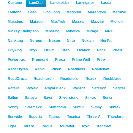
Kustone
LandSail
Landspider
Lanvigator
Lassa
Laufenn
Leao
Ling Long
Magnum
Marangoni
Marshal
Massimo
Matador
MaxTrek
Maxxis
Mazzini
Michelin
Mickey Thompson
Mileking
Minerva
Mirage
MRF
Nankang
Nereus
Nexen
Nitto
Nokian
NorTec
Odyking
Onyx
Orium
Otani
Ovation
Pace
Pirelli
Powertrac
Premiorri
Presa
Prime Well
Prinx
Radar tyres
Rapid
Riken
Roadboss
Roadclaw
RoadCruza
Roadmarch
Roadstone
Roadx
Rockblade
Rotalla
Rovelo
Royal Black
Rydanz
Saferich
Sagitar
Sailun
Satoya
Sava
Silverstone
Simex
Sonix
Sonny
Starmaxx
Sumitomo
Sunfull
Sunny
Suntek
Sunwide
Superia
Taurus
Tecnica
Three-A
Thunderer
Tigar
Torero
Torque
Tourador
Toyo
Tracmax