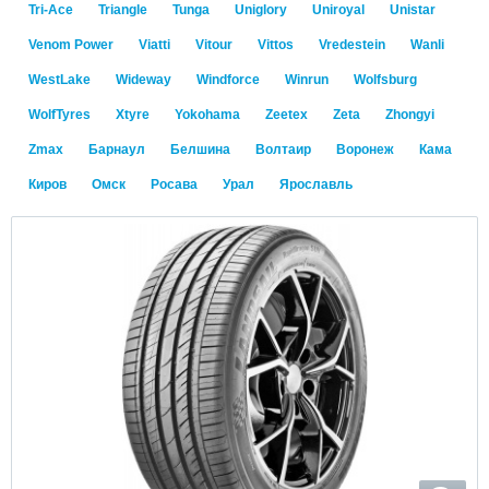
Tri-Ace
Triangle
Tunga
Uniglory
Uniroyal
Unistar
Venom Power
Viatti
Vitour
Vittos
Vredestein
Wanli
WestLake
Wideway
Windforce
Winrun
Wolfsburg
WolfTyres
Xtyre
Yokohama
Zeetex
Zeta
Zhongyi
Zmax
Барнаул
Белшина
Волтаир
Воронеж
Кама
Киров
Омск
Росава
Урал
Ярославль