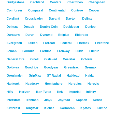
Bridgestone
Cachland
Centara
Charmhoo
Chengshan
Comforser
Compasal
Continental
Contyre
Cooper
Cordiant
Crossleader
Davanti
Dayton
Delinte
Delmax
Dmack
Double Coin
Doublestar
Dunlop
Duraturn
Durun
Dynamo
Effiplus
Eldorado
Evergreen
Falken
Farroad
Federal
Firemax
Firestone
Foman
Formula
Fortune
Fronway
Fulda
Fullrun
General Tire
Ginell
Gislaved
Goalstar
Goform
Goldway
Goodride
Goodyear
Greentrac
Gremax
Grenlander
GripMax
GT Radial
Habilead
Haida
Hankook
Headway
Hemisphere
Hercules
Herovic
Hifly
Horizon
Ikon Tyres
Ilink
Imperial
Infinity
Interstate
Ironman
Jinyu
Joyroad
Kapsen
Kenda
Kinforest
Kingstar
Kleber
Kormoran
Kpatos
Kumho