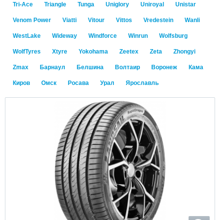
Tri-Ace
Triangle
Tunga
Uniglory
Uniroyal
Unistar
Venom Power
Viatti
Vitour
Vittos
Vredestein
Wanli
WestLake
Wideway
Windforce
Winrun
Wolfsburg
WolfTyres
Xtyre
Yokohama
Zeetex
Zeta
Zhongyi
Zmax
Барнаул
Белшина
Волтаир
Воронеж
Кама
Киров
Омск
Росава
Урал
Ярославль