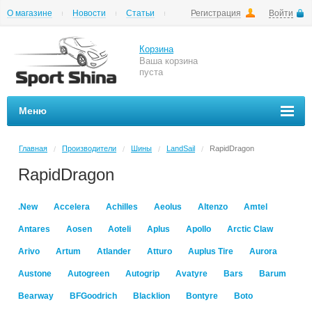
О магазине
Новости
Статьи
Регистрация
Войти
Шиномонтаж
Как купить
Доставка
Вопросы и ответы
Корзина
Ваша корзина
пуста
Меню
Главная
Производители
Шины
LandSail
RapidDragon
/
/
/
/
RapidDragon
.New
Accelera
Achilles
Aeolus
Altenzo
Amtel
Antares
Aosen
Aoteli
Aplus
Apollo
Arctic Claw
Arivo
Artum
Atlander
Atturo
Auplus Tire
Aurora
Austone
Autogreen
Autogrip
Avatyre
Bars
Barum
Bearway
BFGoodrich
Blacklion
Bontyre
Boto