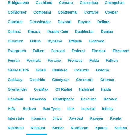
Bridgestone
Cachland
Centara
Charmhoo
Chengshan
Comforser
Compasal
Continental
Contyre
Cooper
Cordiant
Crossleader
Davanti
Dayton
Delinte
Delmax
Dmack
Double Coin
Doublestar
Dunlop
Duraturn
Durun
Dynamo
Effiplus
Eldorado
Evergreen
Falken
Farroad
Federal
Firemax
Firestone
Foman
Formula
Fortune
Fronway
Fulda
Fullrun
General Tire
Ginell
Gislaved
Goalstar
Goform
Goldway
Goodride
Goodyear
Greentrac
Gremax
Grenlander
GripMax
GT Radial
Habilead
Haida
Hankook
Headway
Hemisphere
Hercules
Herovic
Hifly
Horizon
Ikon Tyres
Ilink
Imperial
Infinity
Interstate
Ironman
Jinyu
Joyroad
Kapsen
Kenda
Kinforest
Kingstar
Kleber
Kormoran
Kpatos
Kumho