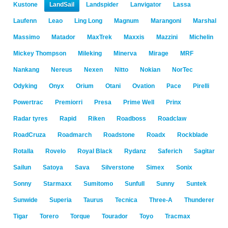
Kustone
LandSail
Landspider
Lanvigator
Lassa
Laufenn
Leao
Ling Long
Magnum
Marangoni
Marshal
Massimo
Matador
MaxTrek
Maxxis
Mazzini
Michelin
Mickey Thompson
Mileking
Minerva
Mirage
MRF
Nankang
Nereus
Nexen
Nitto
Nokian
NorTec
Odyking
Onyx
Orium
Otani
Ovation
Pace
Pirelli
Powertrac
Premiorri
Presa
Prime Well
Prinx
Radar tyres
Rapid
Riken
Roadboss
Roadclaw
RoadCruza
Roadmarch
Roadstone
Roadx
Rockblade
Rotalla
Rovelo
Royal Black
Rydanz
Saferich
Sagitar
Sailun
Satoya
Sava
Silverstone
Simex
Sonix
Sonny
Starmaxx
Sumitomo
Sunfull
Sunny
Suntek
Sunwide
Superia
Taurus
Tecnica
Three-A
Thunderer
Tigar
Torero
Torque
Tourador
Toyo
Tracmax