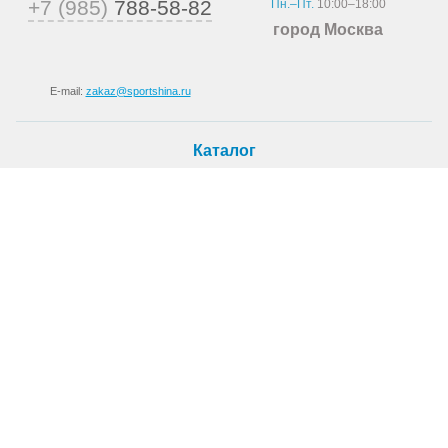
+7 (985)
788-58-82
Пн.–Пт.
10:00–18:00
город Москва
E-mail:
zakaz@sportshina.ru
Каталог
Шины
Покупателю
Как купить
Доставка
Шиномонтаж
О магазине
О компании
Новости
Статьи