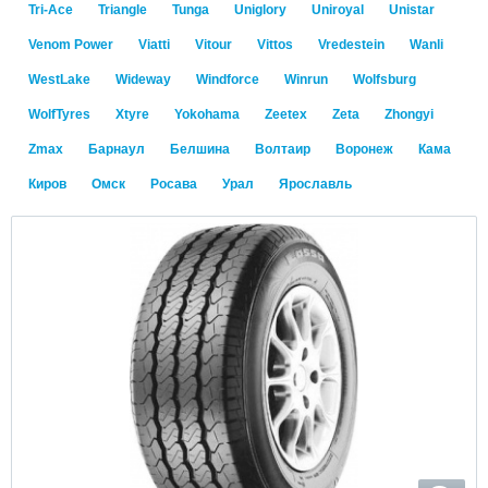
Tri-Ace
Triangle
Tunga
Uniglory
Uniroyal
Unistar
Venom Power
Viatti
Vitour
Vittos
Vredestein
Wanli
WestLake
Wideway
Windforce
Winrun
Wolfsburg
WolfTyres
Xtyre
Yokohama
Zeetex
Zeta
Zhongyi
Zmax
Барнаул
Белшина
Волтаир
Воронеж
Кама
Киров
Омск
Росава
Урал
Ярославль