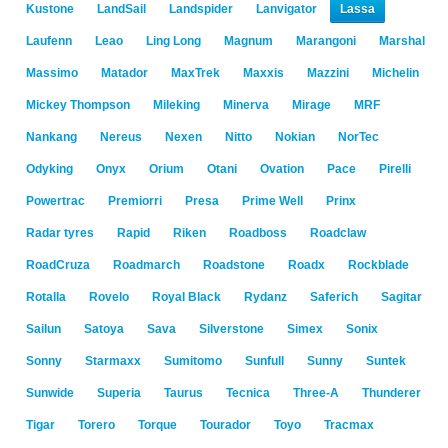
Kustone
LandSail
Landspider
Lanvigator
Lassa
Laufenn
Leao
Ling Long
Magnum
Marangoni
Marshal
Massimo
Matador
MaxTrek
Maxxis
Mazzini
Michelin
Mickey Thompson
Mileking
Minerva
Mirage
MRF
Nankang
Nereus
Nexen
Nitto
Nokian
NorTec
Odyking
Onyx
Orium
Otani
Ovation
Pace
Pirelli
Powertrac
Premiorri
Presa
Prime Well
Prinx
Radar tyres
Rapid
Riken
Roadboss
Roadclaw
RoadCruza
Roadmarch
Roadstone
Roadx
Rockblade
Rotalla
Rovelo
Royal Black
Rydanz
Saferich
Sagitar
Sailun
Satoya
Sava
Silverstone
Simex
Sonix
Sonny
Starmaxx
Sumitomo
Sunfull
Sunny
Suntek
Sunwide
Superia
Taurus
Tecnica
Three-A
Thunderer
Tigar
Torero
Torque
Tourador
Toyo
Tracmax