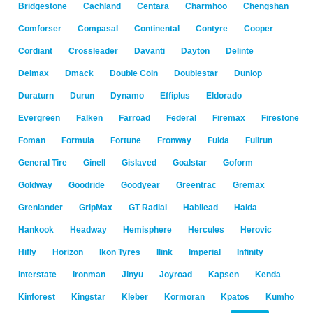
Bridgestone
Cachland
Centara
Charmhoo
Chengshan
Comforser
Compasal
Continental
Contyre
Cooper
Cordiant
Crossleader
Davanti
Dayton
Delinte
Delmax
Dmack
Double Coin
Doublestar
Dunlop
Duraturn
Durun
Dynamo
Effiplus
Eldorado
Evergreen
Falken
Farroad
Federal
Firemax
Firestone
Foman
Formula
Fortune
Fronway
Fulda
Fullrun
General Tire
Ginell
Gislaved
Goalstar
Goform
Goldway
Goodride
Goodyear
Greentrac
Gremax
Grenlander
GripMax
GT Radial
Habilead
Haida
Hankook
Headway
Hemisphere
Hercules
Herovic
Hifly
Horizon
Ikon Tyres
Ilink
Imperial
Infinity
Interstate
Ironman
Jinyu
Joyroad
Kapsen
Kenda
Kinforest
Kingstar
Kleber
Kormoran
Kpatos
Kumho