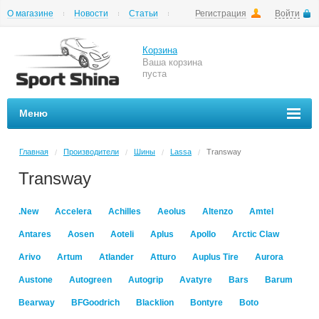
О магазине
Новости
Статьи
Регистрация
Войти
Шиномонтаж
Как купить
Доставка
Вопросы и ответы
Корзина
Ваша корзина
пуста
Меню
Главная
Производители
Шины
Lassa
Transway
/
/
/
/
Transway
.New
Accelera
Achilles
Aeolus
Altenzo
Amtel
Antares
Aosen
Aoteli
Aplus
Apollo
Arctic Claw
Arivo
Artum
Atlander
Atturo
Auplus Tire
Aurora
Austone
Autogreen
Autogrip
Avatyre
Bars
Barum
Bearway
BFGoodrich
Blacklion
Bontyre
Boto