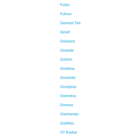
Fulda
Fullrun
General Tire
Ginell
Gislaved
Goalstar
Goform
Goldway
Goodride
Goodyear
Greentrac
Gremax
Grenlander
GripMax
GT Radial