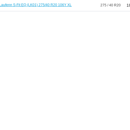
Laufenn S-Fit EQ (LK01) 275/40 R20 106Y XL
1
275 / 40 R20