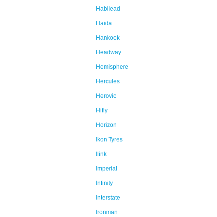
Habilead
Haida
Hankook
Headway
Hemisphere
Hercules
Herovic
Hifly
Horizon
Ikon Tyres
Ilink
Imperial
Infinity
Interstate
Ironman