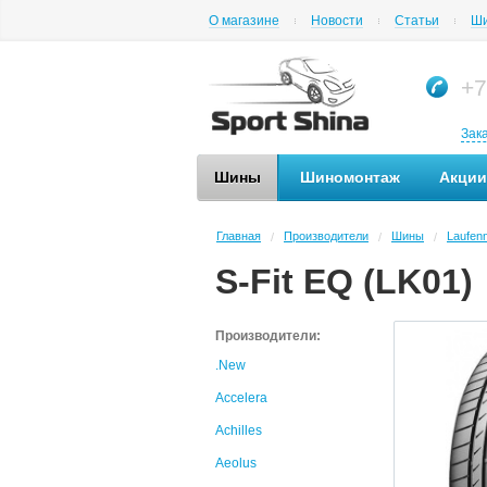
О магазине
Новости
Статьи
Ши
+7
Зак
Шины
Шиномонтаж
Акции
Главная
Производители
Шины
Laufen
/
/
/
S-Fit EQ (LK01)
Производители:
.New
Accelera
Achilles
Aeolus