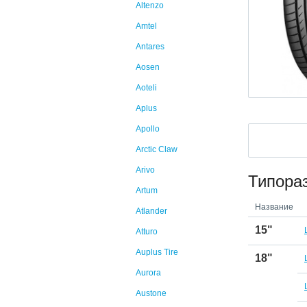
Altenzo
Amtel
Antares
Aosen
Aoteli
Aplus
Apollo
Arctic Claw
Arivo
Типора
Artum
Название
Atlander
15"
Atturo
Auplus Tire
18"
Aurora
Austone