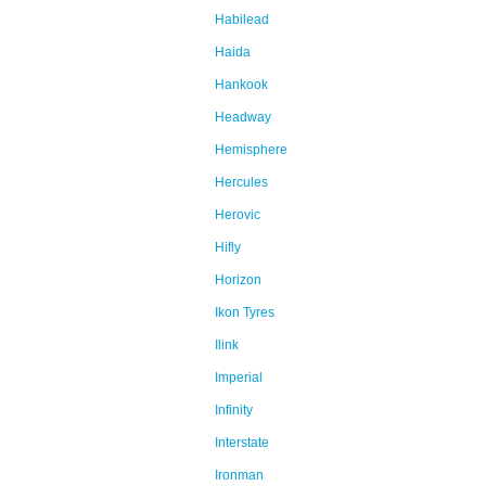
Habilead
Haida
Hankook
Headway
Hemisphere
Hercules
Herovic
Hifly
Horizon
Ikon Tyres
Ilink
Imperial
Infinity
Interstate
Ironman