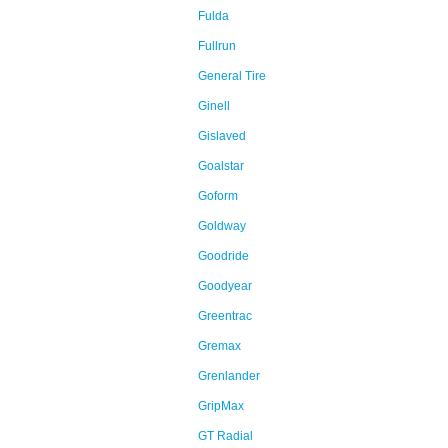
Fulda
Fullrun
General Tire
Ginell
Gislaved
Goalstar
Goform
Goldway
Goodride
Goodyear
Greentrac
Gremax
Grenlander
GripMax
GT Radial