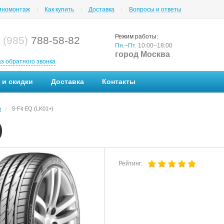
номонтаж
Как купить
Доставка
Вопросы и ответы
Режим работы:
 (985)
788-58-82
Пн.–Пт.
10:00–18:00
город Москва
аз обратного звонка
 и скидки
Доставка
Контакты
n
S-Fit EQ (LK01+)
/
)
Рейтинг: