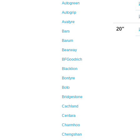
Autogreen
Autogrip
Avatyre
20"
Bars
Barum
Bearway
BFGoodrich
Blacklion
Bontyre
Boto
Bridgestone
Cachland
Centara
Charmhoo
Chengshan