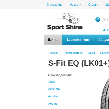
О магазине
Новости
Статьи
Ши
+7
Зак
Шины
Шиномонтаж
Акции
Главная
Производители
Шины
Laufen
/
/
/
S-Fit EQ (LK01+
Производители:
.New
Accelera
Achilles
Aeolus