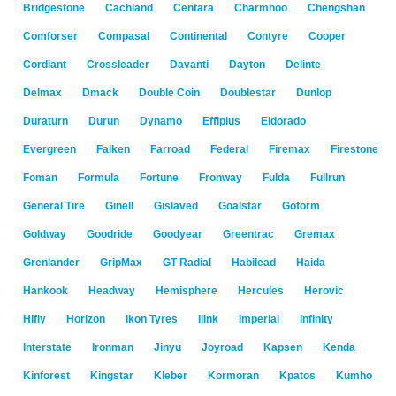
Bridgestone
Cachland
Centara
Charmhoo
Chengshan
Comforser
Compasal
Continental
Contyre
Cooper
Cordiant
Crossleader
Davanti
Dayton
Delinte
Delmax
Dmack
Double Coin
Doublestar
Dunlop
Duraturn
Durun
Dynamo
Effiplus
Eldorado
Evergreen
Falken
Farroad
Federal
Firemax
Firestone
Foman
Formula
Fortune
Fronway
Fulda
Fullrun
General Tire
Ginell
Gislaved
Goalstar
Goform
Goldway
Goodride
Goodyear
Greentrac
Gremax
Grenlander
GripMax
GT Radial
Habilead
Haida
Hankook
Headway
Hemisphere
Hercules
Herovic
Hifly
Horizon
Ikon Tyres
Ilink
Imperial
Infinity
Interstate
Ironman
Jinyu
Joyroad
Kapsen
Kenda
Kinforest
Kingstar
Kleber
Kormoran
Kpatos
Kumho