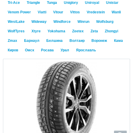
Tri-Ace
Triangle
Tunga
Uniglory
Uniroyal
Unistar
Venom Power
Viatti
Vitour
Vittos
Vredestein
Wanli
WestLake
Wideway
Windforce
Winrun
Wolfsburg
WolfTyres
Xtyre
Yokohama
Zeetex
Zeta
Zhongyi
Zmax
Барнаул
Белшина
Волтаир
Воронеж
Кама
Киров
Омск
Росава
Урал
Ярославль