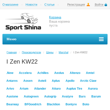
О магазине
Новости
Статьи
Регистрация
Войти
Шиномонтаж
Как купить
Доставка
Вопросы и ответы
Корзина
Ваша корзина
пуста
Меню
Главная
Производители
Шины
Marshal
I Zen KW22
/
/
/
/
I Zen KW22
.New
Accelera
Achilles
Aeolus
Altenzo
Amtel
Antares
Aosen
Aoteli
Aplus
Apollo
Arctic Claw
Arivo
Artum
Atlander
Atturo
Auplus Tire
Aurora
Austone
Autogreen
Autogrip
Avatyre
Bars
Barum
Bearway
BFGoodrich
Blacklion
Bontyre
Boto