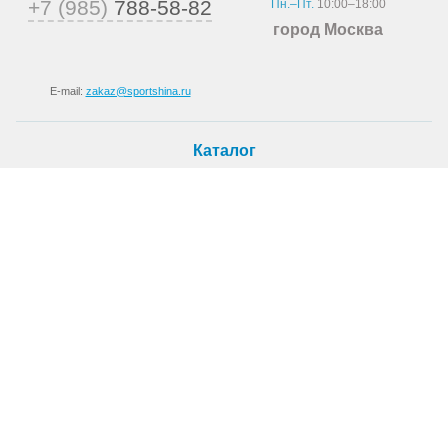
+7 (985)
788-58-82
Пн.–Пт.
10:00–18:00
город Москва
E-mail:
zakaz@sportshina.ru
Каталог
Шины
Покупателю
Как купить
Доставка
Шиномонтаж
О магазине
О компании
Новости
Статьи