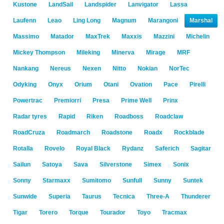
Kustone
LandSail
Landspider
Lanvigator
Lassa
Laufenn
Leao
Ling Long
Magnum
Marangoni
Marshal
Massimo
Matador
MaxTrek
Maxxis
Mazzini
Michelin
Mickey Thompson
Mileking
Minerva
Mirage
MRF
Nankang
Nereus
Nexen
Nitto
Nokian
NorTec
Odyking
Onyx
Orium
Otani
Ovation
Pace
Pirelli
Powertrac
Premiorri
Presa
Prime Well
Prinx
Radar tyres
Rapid
Riken
Roadboss
Roadclaw
RoadCruza
Roadmarch
Roadstone
Roadx
Rockblade
Rotalla
Rovelo
Royal Black
Rydanz
Saferich
Sagitar
Sailun
Satoya
Sava
Silverstone
Simex
Sonix
Sonny
Starmaxx
Sumitomo
Sunfull
Sunny
Suntek
Sunwide
Superia
Taurus
Tecnica
Three-A
Thunderer
Tigar
Torero
Torque
Tourador
Toyo
Tracmax