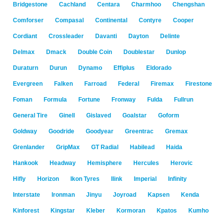
Bridgestone
Cachland
Centara
Charmhoo
Chengshan
Comforser
Compasal
Continental
Contyre
Cooper
Cordiant
Crossleader
Davanti
Dayton
Delinte
Delmax
Dmack
Double Coin
Doublestar
Dunlop
Duraturn
Durun
Dynamo
Effiplus
Eldorado
Evergreen
Falken
Farroad
Federal
Firemax
Firestone
Foman
Formula
Fortune
Fronway
Fulda
Fullrun
General Tire
Ginell
Gislaved
Goalstar
Goform
Goldway
Goodride
Goodyear
Greentrac
Gremax
Grenlander
GripMax
GT Radial
Habilead
Haida
Hankook
Headway
Hemisphere
Hercules
Herovic
Hifly
Horizon
Ikon Tyres
Ilink
Imperial
Infinity
Interstate
Ironman
Jinyu
Joyroad
Kapsen
Kenda
Kinforest
Kingstar
Kleber
Kormoran
Kpatos
Kumho