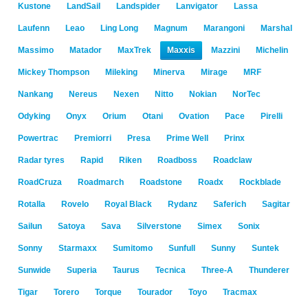
Kustone
LandSail
Landspider
Lanvigator
Lassa
Laufenn
Leao
Ling Long
Magnum
Marangoni
Marshal
Massimo
Matador
MaxTrek
Maxxis
Mazzini
Michelin
Mickey Thompson
Mileking
Minerva
Mirage
MRF
Nankang
Nereus
Nexen
Nitto
Nokian
NorTec
Odyking
Onyx
Orium
Otani
Ovation
Pace
Pirelli
Powertrac
Premiorri
Presa
Prime Well
Prinx
Radar tyres
Rapid
Riken
Roadboss
Roadclaw
RoadCruza
Roadmarch
Roadstone
Roadx
Rockblade
Rotalla
Rovelo
Royal Black
Rydanz
Saferich
Sagitar
Sailun
Satoya
Sava
Silverstone
Simex
Sonix
Sonny
Starmaxx
Sumitomo
Sunfull
Sunny
Suntek
Sunwide
Superia
Taurus
Tecnica
Three-A
Thunderer
Tigar
Torero
Torque
Tourador
Toyo
Tracmax