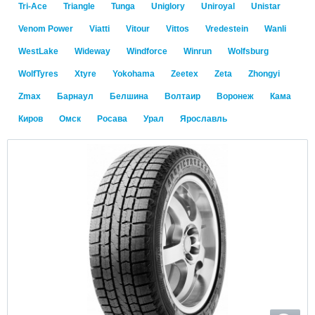
Tri-Ace
Triangle
Tunga
Uniglory
Uniroyal
Unistar
Venom Power
Viatti
Vitour
Vittos
Vredestein
Wanli
WestLake
Wideway
Windforce
Winrun
Wolfsburg
WolfTyres
Xtyre
Yokohama
Zeetex
Zeta
Zhongyi
Zmax
Барнаул
Белшина
Волтаир
Воронеж
Кама
Киров
Омск
Росава
Урал
Ярославль