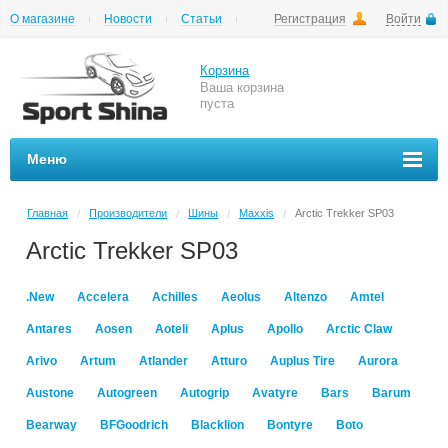
О магазине
Новости
Статьи
Регистрация
Войти
Шиномонтаж
Как купить
Доставка
Вопросы и ответы
Корзина
Ваша корзина
пуста
Меню
Главная
Производители
Шины
Maxxis
Arctic Trekker SP03
/
/
/
/
Arctic Trekker SP03
.New
Accelera
Achilles
Aeolus
Altenzo
Amtel
Antares
Aosen
Aoteli
Aplus
Apollo
Arctic Claw
Arivo
Artum
Atlander
Atturo
Auplus Tire
Aurora
Austone
Autogreen
Autogrip
Avatyre
Bars
Barum
Bearway
BFGoodrich
Blacklion
Bontyre
Boto