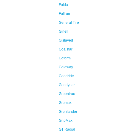
Fulda
Fullrun
General Tire
Ginell
Gislaved
Goalstar
Goform
Goldway
Goodride
Goodyear
Greentrac
Gremax
Grenlander
GripMax
GT Radial