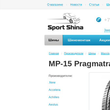
О магазине
Новости
Статьи
Ши
+7
Зак
Шины
Шиномонтаж
Акции
Главная
Производители
Шины
Maxxis
/
/
/
MP-15 Pragmatr
Производители:
.New
Accelera
Achilles
Aeolus