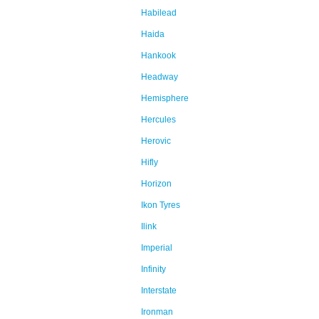
Habilead
Haida
Hankook
Headway
Hemisphere
Hercules
Herovic
Hifly
Horizon
Ikon Tyres
Ilink
Imperial
Infinity
Interstate
Ironman