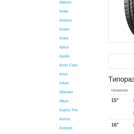
Altenzo
Amtel
Antares
Aosen
Aoteli
Aplus
Apollo
Arctic Claw
Arivo
Типора
Artum
Название
Atlander
15"
Atturo
Auplus Tire
Aurora
16"
Austone