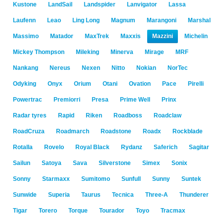
Kustone
LandSail
Landspider
Lanvigator
Lassa
Laufenn
Leao
Ling Long
Magnum
Marangoni
Marshal
Massimo
Matador
MaxTrek
Maxxis
Mazzini
Michelin
Mickey Thompson
Mileking
Minerva
Mirage
MRF
Nankang
Nereus
Nexen
Nitto
Nokian
NorTec
Odyking
Onyx
Orium
Otani
Ovation
Pace
Pirelli
Powertrac
Premiorri
Presa
Prime Well
Prinx
Radar tyres
Rapid
Riken
Roadboss
Roadclaw
RoadCruza
Roadmarch
Roadstone
Roadx
Rockblade
Rotalla
Rovelo
Royal Black
Rydanz
Saferich
Sagitar
Sailun
Satoya
Sava
Silverstone
Simex
Sonix
Sonny
Starmaxx
Sumitomo
Sunfull
Sunny
Suntek
Sunwide
Superia
Taurus
Tecnica
Three-A
Thunderer
Tigar
Torero
Torque
Tourador
Toyo
Tracmax