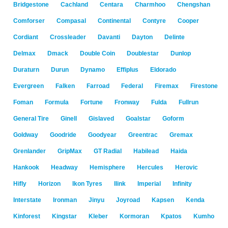
Bridgestone
Cachland
Centara
Charmhoo
Chengshan
Comforser
Compasal
Continental
Contyre
Cooper
Cordiant
Crossleader
Davanti
Dayton
Delinte
Delmax
Dmack
Double Coin
Doublestar
Dunlop
Duraturn
Durun
Dynamo
Effiplus
Eldorado
Evergreen
Falken
Farroad
Federal
Firemax
Firestone
Foman
Formula
Fortune
Fronway
Fulda
Fullrun
General Tire
Ginell
Gislaved
Goalstar
Goform
Goldway
Goodride
Goodyear
Greentrac
Gremax
Grenlander
GripMax
GT Radial
Habilead
Haida
Hankook
Headway
Hemisphere
Hercules
Herovic
Hifly
Horizon
Ikon Tyres
Ilink
Imperial
Infinity
Interstate
Ironman
Jinyu
Joyroad
Kapsen
Kenda
Kinforest
Kingstar
Kleber
Kormoran
Kpatos
Kumho