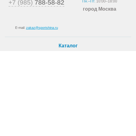
+7 (985)
788-58-82
Пн.–Пт.
10:00–18:00
город Москва
E-mail:
zakaz@sportshina.ru
Каталог
Шины
Покупателю
Как купить
Доставка
Шиномонтаж
О магазине
О компании
Новости
Статьи