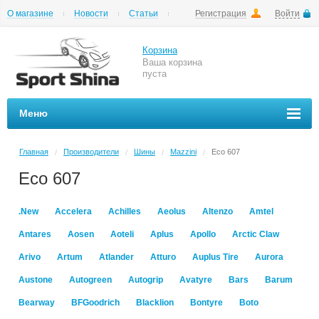
О магазине
Новости
Статьи
Регистрация
Войти
Шиномонтаж
Как купить
Доставка
Вопросы и ответы
Корзина
Ваша корзина
пуста
Меню
Главная
Производители
Шины
Mazzini
Eco 607
/
/
/
/
Eco 607
.New
Accelera
Achilles
Aeolus
Altenzo
Amtel
Antares
Aosen
Aoteli
Aplus
Apollo
Arctic Claw
Arivo
Artum
Atlander
Atturo
Auplus Tire
Aurora
Austone
Autogreen
Autogrip
Avatyre
Bars
Barum
Bearway
BFGoodrich
Blacklion
Bontyre
Boto