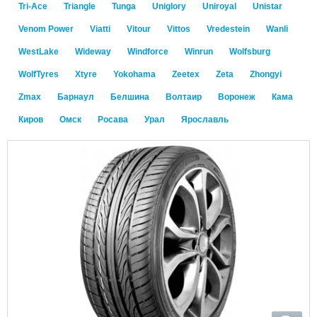
Tri-Ace
Triangle
Tunga
Uniglory
Uniroyal
Unistar
Venom Power
Viatti
Vitour
Vittos
Vredestein
Wanli
WestLake
Wideway
Windforce
Winrun
Wolfsburg
WolfTyres
Xtyre
Yokohama
Zeetex
Zeta
Zhongyi
Zmax
Барнаул
Белшина
Волтаир
Воронеж
Кама
Киров
Омск
Росава
Урал
Ярославль