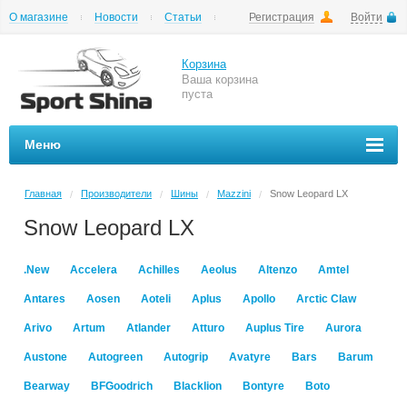
О магазине
Новости
Статьи
Регистрация
Войти
Шиномонтаж
Как купить
Доставка
Вопросы и ответы
Корзина
Ваша корзина
пуста
Меню
Главная
Производители
Шины
Mazzini
Snow Leopard LX
/
/
/
/
Snow Leopard LX
.New
Accelera
Achilles
Aeolus
Altenzo
Amtel
Antares
Aosen
Aoteli
Aplus
Apollo
Arctic Claw
Arivo
Artum
Atlander
Atturo
Auplus Tire
Aurora
Austone
Autogreen
Autogrip
Avatyre
Bars
Barum
Bearway
BFGoodrich
Blacklion
Bontyre
Boto