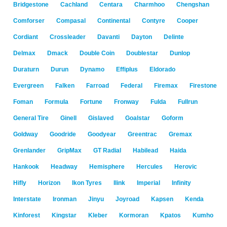
Bridgestone
Cachland
Centara
Charmhoo
Chengshan
Comforser
Compasal
Continental
Contyre
Cooper
Cordiant
Crossleader
Davanti
Dayton
Delinte
Delmax
Dmack
Double Coin
Doublestar
Dunlop
Duraturn
Durun
Dynamo
Effiplus
Eldorado
Evergreen
Falken
Farroad
Federal
Firemax
Firestone
Foman
Formula
Fortune
Fronway
Fulda
Fullrun
General Tire
Ginell
Gislaved
Goalstar
Goform
Goldway
Goodride
Goodyear
Greentrac
Gremax
Grenlander
GripMax
GT Radial
Habilead
Haida
Hankook
Headway
Hemisphere
Hercules
Herovic
Hifly
Horizon
Ikon Tyres
Ilink
Imperial
Infinity
Interstate
Ironman
Jinyu
Joyroad
Kapsen
Kenda
Kinforest
Kingstar
Kleber
Kormoran
Kpatos
Kumho