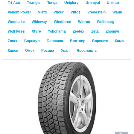
Tri-Ace
Triangle
Tunga
Uniglory
Uniroyal
Unistar
Venom Power
Viatti
Vitour
Vittos
Vredestein
Wanli
WestLake
Wideway
Windforce
Winrun
Wolfsburg
WolfTyres
Xtyre
Yokohama
Zeetex
Zeta
Zhongyi
Zmax
Барнаул
Белшина
Волтаир
Воронеж
Кама
Киров
Омск
Росава
Урал
Ярославль