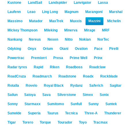
Kustone
LandSail
Landspider
Lanvigator
Lassa
Laufenn
Leao
Ling Long
Magnum
Marangoni
Marshal
Massimo
Matador
MaxTrek
Maxxis
Mazzini
Michelin
Mickey Thompson
Mileking
Minerva
Mirage
MRF
Nankang
Nereus
Nexen
Nitto
Nokian
NorTec
Odyking
Onyx
Orium
Otani
Ovation
Pace
Pirelli
Powertrac
Premiorri
Presa
Prime Well
Prinx
Radar tyres
Rapid
Riken
Roadboss
Roadclaw
RoadCruza
Roadmarch
Roadstone
Roadx
Rockblade
Rotalla
Rovelo
Royal Black
Rydanz
Saferich
Sagitar
Sailun
Satoya
Sava
Silverstone
Simex
Sonix
Sonny
Starmaxx
Sumitomo
Sunfull
Sunny
Suntek
Sunwide
Superia
Taurus
Tecnica
Three-A
Thunderer
Tigar
Torero
Torque
Tourador
Toyo
Tracmax