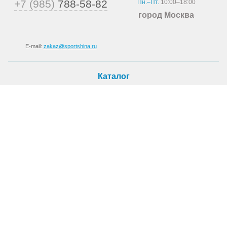
+7 (985)
788-58-82
Пн.–Пт.
10:00–18:00
город Москва
E-mail:
zakaz@sportshina.ru
Каталог
Шины
Покупателю
Как купить
Доставка
Шиномонтаж
О магазине
О компании
Новости
Статьи