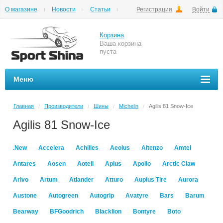
О магазине
Новости
Статьи
Регистрация
Войти
Шиномонтаж
Как купить
Доставка
Вопросы и ответы
Корзина
Ваша корзина
пуста
Меню
Главная
Производители
Шины
Michelin
Agilis 81 Snow-Ice
/
/
/
/
Agilis 81 Snow-Ice
.New
Accelera
Achilles
Aeolus
Altenzo
Amtel
Antares
Aosen
Aoteli
Aplus
Apollo
Arctic Claw
Arivo
Artum
Atlander
Atturo
Auplus Tire
Aurora
Austone
Autogreen
Autogrip
Avatyre
Bars
Barum
Bearway
BFGoodrich
Blacklion
Bontyre
Boto