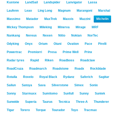
Kustone
LandSail
Landspider
Lanvigator
Lassa
Laufenn
Leao
Ling Long
Magnum
Marangoni
Marshal
Massimo
Matador
MaxTrek
Maxxis
Mazzini
Michelin
Mickey Thompson
Mileking
Minerva
Mirage
MRF
Nankang
Nereus
Nexen
Nitto
Nokian
NorTec
Odyking
Onyx
Orium
Otani
Ovation
Pace
Pirelli
Powertrac
Premiorri
Presa
Prime Well
Prinx
Radar tyres
Rapid
Riken
Roadboss
Roadclaw
RoadCruza
Roadmarch
Roadstone
Roadx
Rockblade
Rotalla
Rovelo
Royal Black
Rydanz
Saferich
Sagitar
Sailun
Satoya
Sava
Silverstone
Simex
Sonix
Sonny
Starmaxx
Sumitomo
Sunfull
Sunny
Suntek
Sunwide
Superia
Taurus
Tecnica
Three-A
Thunderer
Tigar
Torero
Torque
Tourador
Toyo
Tracmax