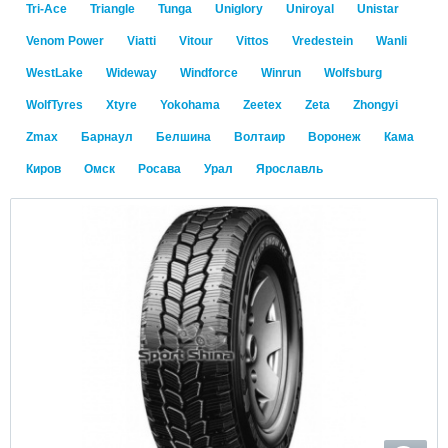
Tri-Ace
Triangle
Tunga
Uniglory
Uniroyal
Unistar
Venom Power
Viatti
Vitour
Vittos
Vredestein
Wanli
WestLake
Wideway
Windforce
Winrun
Wolfsburg
WolfTyres
Xtyre
Yokohama
Zeetex
Zeta
Zhongyi
Zmax
Барнаул
Белшина
Волтаир
Воронеж
Кама
Киров
Омск
Росава
Урал
Ярославль