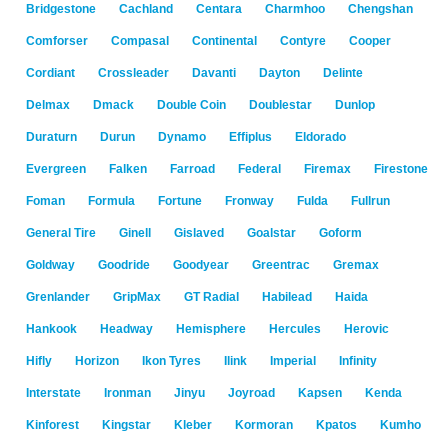
Bridgestone
Cachland
Centara
Charmhoo
Chengshan
Comforser
Compasal
Continental
Contyre
Cooper
Cordiant
Crossleader
Davanti
Dayton
Delinte
Delmax
Dmack
Double Coin
Doublestar
Dunlop
Duraturn
Durun
Dynamo
Effiplus
Eldorado
Evergreen
Falken
Farroad
Federal
Firemax
Firestone
Foman
Formula
Fortune
Fronway
Fulda
Fullrun
General Tire
Ginell
Gislaved
Goalstar
Goform
Goldway
Goodride
Goodyear
Greentrac
Gremax
Grenlander
GripMax
GT Radial
Habilead
Haida
Hankook
Headway
Hemisphere
Hercules
Herovic
Hifly
Horizon
Ikon Tyres
Ilink
Imperial
Infinity
Interstate
Ironman
Jinyu
Joyroad
Kapsen
Kenda
Kinforest
Kingstar
Kleber
Kormoran
Kpatos
Kumho