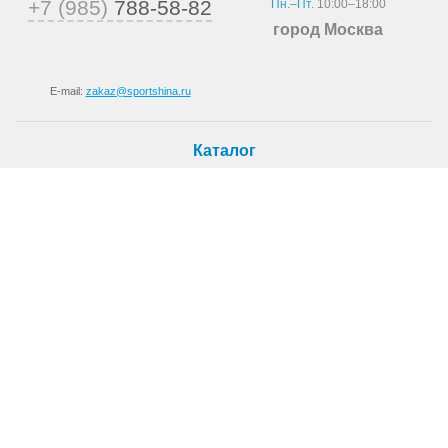
+7 (985)
788-58-82
Пн.–Пт.
10:00–18:00
город Москва
E-mail:
zakaz@sportshina.ru
Каталог
Шины
Покупателю
Как купить
Доставка
Шиномонтаж
О магазине
О компании
Новости
Статьи