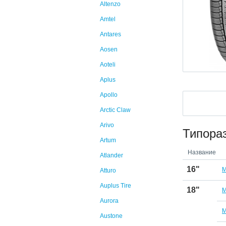
Altenzo
Amtel
Antares
Aosen
Aoteli
Aplus
Apollo
Arctic Claw
Arivo
Типора
Artum
Название
Atlander
16"
M
Atturo
Auplus Tire
18"
M
Aurora
M
Austone