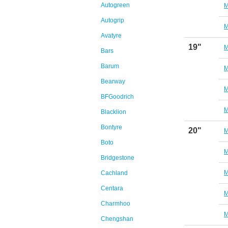
Autogreen
M
Autogrip
M
Avatyre
19"
M
Bars
Barum
M
Bearway
M
BFGoodrich
M
Blacklion
Bontyre
20"
M
Boto
M
Bridgestone
M
Cachland
Centara
M
Charmhoo
M
Chengshan