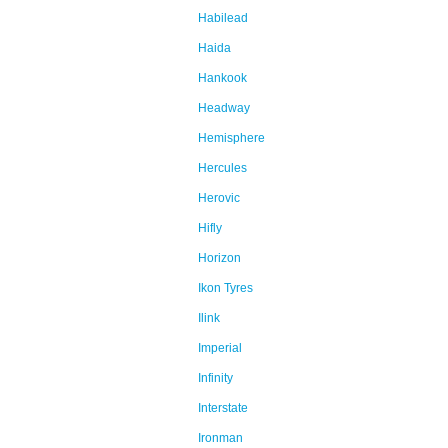
Habilead
Haida
Hankook
Headway
Hemisphere
Hercules
Herovic
Hifly
Horizon
Ikon Tyres
Ilink
Imperial
Infinity
Interstate
Ironman