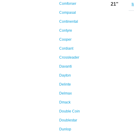
Comforser
21"
M
Compasal
Continental
Contyre
Cooper
Cordiant
Crossleader
Davanti
Dayton
Delinte
Delmax
Dmack
Double Coin
Doublestar
Dunlop