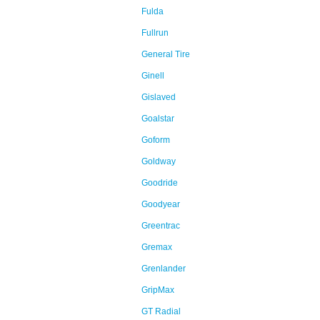
Fulda
Fullrun
General Tire
Ginell
Gislaved
Goalstar
Goform
Goldway
Goodride
Goodyear
Greentrac
Gremax
Grenlander
GripMax
GT Radial