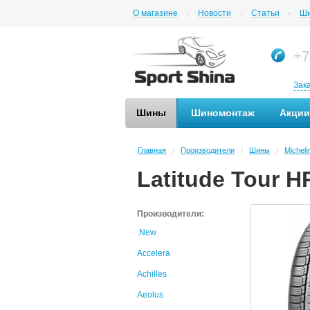
О магазине
Новости
Статьи
Ши
+7
Зак
Шины
Шиномонтаж
Акции
Главная
Производители
Шины
Micheli
/
/
/
Latitude Tour H
Производители:
.New
Accelera
Achilles
Aeolus