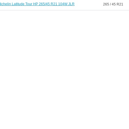
ichelin Latitude Tour HP 265/45 R21 104W JLR
265 / 45 R21