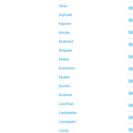
Jinyu
Mi
Joyroad
Mi
Kapsen
Mi
Kenda
Kinforest
Mi
Kingstar
Mi
Kleber
Kormoran
Mi
Kpatos
Mi
Kumho
Mi
Kustone
LandSail
Mi
Landspider
Mi
Lanvigator
Mi
Lassa