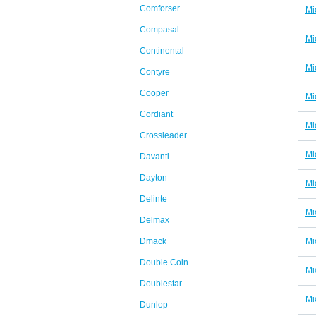
Comforser
Mi
Compasal
Mi
Continental
Mi
Contyre
Cooper
Mi
Cordiant
Mi
Crossleader
Mi
Davanti
Dayton
Mi
Delinte
Mi
Delmax
Dmack
Mi
Double Coin
Mi
Doublestar
Mi
Dunlop