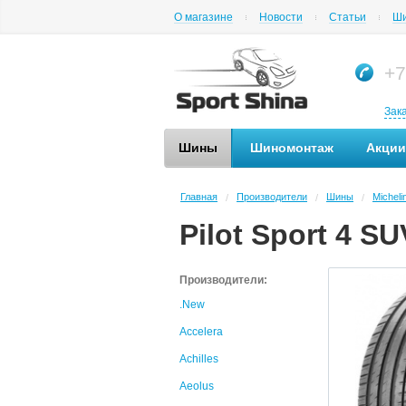
О магазине
Новости
Статьи
Ши
+7
Зак
Шины
Шиномонтаж
Акции
Главная
Производители
Шины
Micheli
/
/
/
Pilot Sport 4 SU
Производители:
.New
Accelera
Achilles
Aeolus