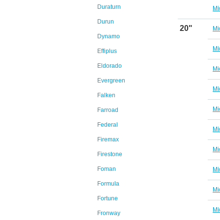
Duraturn
Mi
Durun
20"
Mi
Dynamo
Mi
Effiplus
Eldorado
Mi
Evergreen
Mi
Falken
Mi
Farroad
Federal
Mi
Firemax
Mi
Firestone
Foman
Mi
Formula
Mi
Fortune
Mi
Fronway