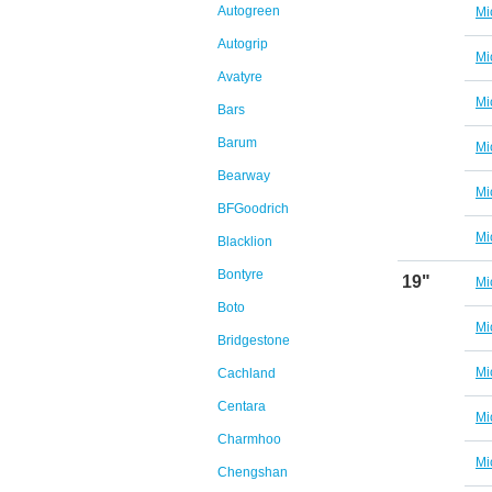
Autogreen
Mi
Autogrip
Mi
Avatyre
Mi
Bars
Barum
Mi
Bearway
Mi
BFGoodrich
Mi
Blacklion
Bontyre
19"
Mi
Boto
Mi
Bridgestone
Mi
Cachland
Centara
Mi
Charmhoo
Mi
Chengshan