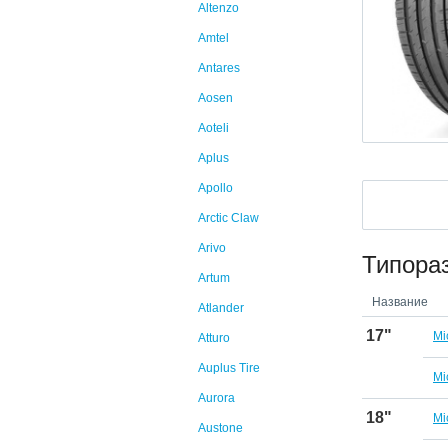
Altenzo
Amtel
Antares
Aosen
Aoteli
Aplus
Apollo
Arctic Claw
Arivo
Типора
Artum
Название
Atlander
17"
Mi
Atturo
Auplus Tire
Mi
Aurora
18"
Mi
Austone