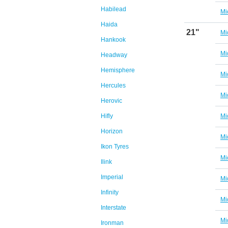
Habilead
Mi
Haida
21"
Mi
Hankook
Mi
Headway
Hemisphere
Mi
Hercules
Mi
Herovic
Hifly
Mi
Horizon
Mi
Ikon Tyres
Mi
Ilink
Imperial
Mi
Infinity
Mi
Interstate
Mi
Ironman