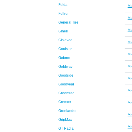
Fulda
Mi
Fullrun
Mi
General Tire
Mi
Ginell
Gislaved
Mi
Goalstar
Mi
Goform
Mi
Goldway
Goodride
Mi
Goodyear
Mi
Greentrac
Gremax
Mi
Grenlander
Mi
GripMax
Mi
GT Radial