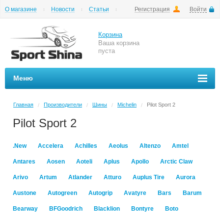
О магазине
Новости
Статьи
Регистрация
Войти
Шиномонтаж
Как купить
Доставка
Вопросы и ответы
Корзина
Ваша корзина
пуста
Меню
Главная
Производители
Шины
Michelin
Pilot Sport 2
/
/
/
/
Pilot Sport 2
.New
Accelera
Achilles
Aeolus
Altenzo
Amtel
Antares
Aosen
Aoteli
Aplus
Apollo
Arctic Claw
Arivo
Artum
Atlander
Atturo
Auplus Tire
Aurora
Austone
Autogreen
Autogrip
Avatyre
Bars
Barum
Bearway
BFGoodrich
Blacklion
Bontyre
Boto