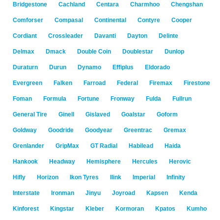
Bridgestone
Cachland
Centara
Charmhoo
Chengshan
Comforser
Compasal
Continental
Contyre
Cooper
Cordiant
Crossleader
Davanti
Dayton
Delinte
Delmax
Dmack
Double Coin
Doublestar
Dunlop
Duraturn
Durun
Dynamo
Effiplus
Eldorado
Evergreen
Falken
Farroad
Federal
Firemax
Firestone
Foman
Formula
Fortune
Fronway
Fulda
Fullrun
General Tire
Ginell
Gislaved
Goalstar
Goform
Goldway
Goodride
Goodyear
Greentrac
Gremax
Grenlander
GripMax
GT Radial
Habilead
Haida
Hankook
Headway
Hemisphere
Hercules
Herovic
Hifly
Horizon
Ikon Tyres
Ilink
Imperial
Infinity
Interstate
Ironman
Jinyu
Joyroad
Kapsen
Kenda
Kinforest
Kingstar
Kleber
Kormoran
Kpatos
Kumho