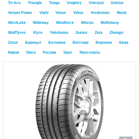
Tri-Ace
Triangle
Tunga
Uniglory
Uniroyal
Unistar
Venom Power
Viatti
Vitour
Vittos
Vredestein
Wanli
WestLake
Wideway
Windforce
Winrun
Wolfsburg
WolfTyres
Xtyre
Yokohama
Zeetex
Zeta
Zhongyi
Zmax
Барнаул
Белшина
Волтаир
Воронеж
Кама
Киров
Омск
Росава
Урал
Ярославль