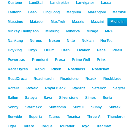
Kustone
LandSail
Landspider
Lanvigator
Lassa
Laufenn
Leao
Ling Long
Magnum
Marangoni
Marshal
Massimo
Matador
MaxTrek
Maxxis
Mazzini
Michelin
Mickey Thompson
Mileking
Minerva
Mirage
MRF
Nankang
Nereus
Nexen
Nitto
Nokian
NorTec
Odyking
Onyx
Orium
Otani
Ovation
Pace
Pirelli
Powertrac
Premiorri
Presa
Prime Well
Prinx
Radar tyres
Rapid
Riken
Roadboss
Roadclaw
RoadCruza
Roadmarch
Roadstone
Roadx
Rockblade
Rotalla
Rovelo
Royal Black
Rydanz
Saferich
Sagitar
Sailun
Satoya
Sava
Silverstone
Simex
Sonix
Sonny
Starmaxx
Sumitomo
Sunfull
Sunny
Suntek
Sunwide
Superia
Taurus
Tecnica
Three-A
Thunderer
Tigar
Torero
Torque
Tourador
Toyo
Tracmax