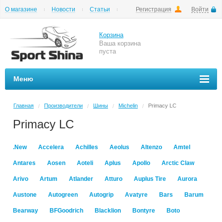
О магазине
Новости
Статьи
Регистрация
Войти
Шиномонтаж
Как купить
Доставка
Вопросы и ответы
Корзина
Ваша корзина
пуста
Меню
Главная
Производители
Шины
Michelin
Primacy LC
/
/
/
/
Primacy LC
.New
Accelera
Achilles
Aeolus
Altenzo
Amtel
Antares
Aosen
Aoteli
Aplus
Apollo
Arctic Claw
Arivo
Artum
Atlander
Atturo
Auplus Tire
Aurora
Austone
Autogreen
Autogrip
Avatyre
Bars
Barum
Bearway
BFGoodrich
Blacklion
Bontyre
Boto