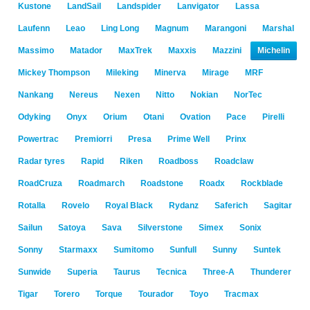
Kustone
LandSail
Landspider
Lanvigator
Lassa
Laufenn
Leao
Ling Long
Magnum
Marangoni
Marshal
Massimo
Matador
MaxTrek
Maxxis
Mazzini
Michelin
Mickey Thompson
Mileking
Minerva
Mirage
MRF
Nankang
Nereus
Nexen
Nitto
Nokian
NorTec
Odyking
Onyx
Orium
Otani
Ovation
Pace
Pirelli
Powertrac
Premiorri
Presa
Prime Well
Prinx
Radar tyres
Rapid
Riken
Roadboss
Roadclaw
RoadCruza
Roadmarch
Roadstone
Roadx
Rockblade
Rotalla
Rovelo
Royal Black
Rydanz
Saferich
Sagitar
Sailun
Satoya
Sava
Silverstone
Simex
Sonix
Sonny
Starmaxx
Sumitomo
Sunfull
Sunny
Suntek
Sunwide
Superia
Taurus
Tecnica
Three-A
Thunderer
Tigar
Torero
Torque
Tourador
Toyo
Tracmax