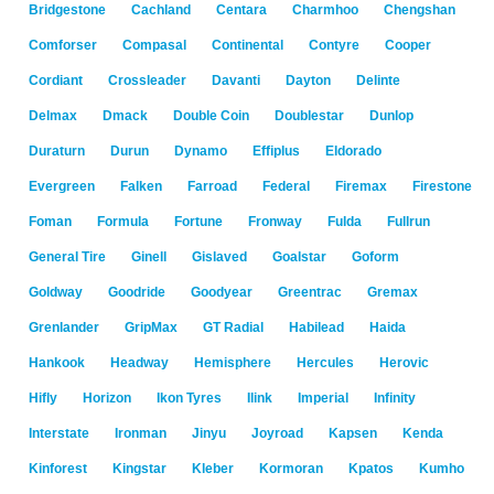
Bridgestone
Cachland
Centara
Charmhoo
Chengshan
Comforser
Compasal
Continental
Contyre
Cooper
Cordiant
Crossleader
Davanti
Dayton
Delinte
Delmax
Dmack
Double Coin
Doublestar
Dunlop
Duraturn
Durun
Dynamo
Effiplus
Eldorado
Evergreen
Falken
Farroad
Federal
Firemax
Firestone
Foman
Formula
Fortune
Fronway
Fulda
Fullrun
General Tire
Ginell
Gislaved
Goalstar
Goform
Goldway
Goodride
Goodyear
Greentrac
Gremax
Grenlander
GripMax
GT Radial
Habilead
Haida
Hankook
Headway
Hemisphere
Hercules
Herovic
Hifly
Horizon
Ikon Tyres
Ilink
Imperial
Infinity
Interstate
Ironman
Jinyu
Joyroad
Kapsen
Kenda
Kinforest
Kingstar
Kleber
Kormoran
Kpatos
Kumho