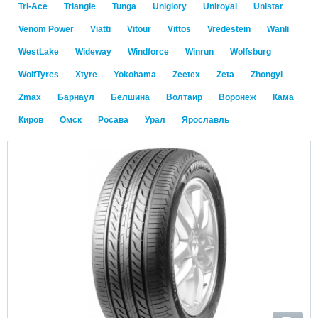
Tri-Ace
Triangle
Tunga
Uniglory
Uniroyal
Unistar
Venom Power
Viatti
Vitour
Vittos
Vredestein
Wanli
WestLake
Wideway
Windforce
Winrun
Wolfsburg
WolfTyres
Xtyre
Yokohama
Zeetex
Zeta
Zhongyi
Zmax
Барнаул
Белшина
Волтаир
Воронеж
Кама
Киров
Омск
Росава
Урал
Ярославль