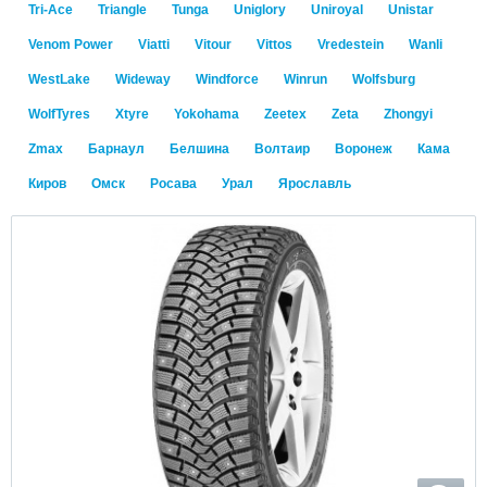
Tri-Ace
Triangle
Tunga
Uniglory
Uniroyal
Unistar
Venom Power
Viatti
Vitour
Vittos
Vredestein
Wanli
WestLake
Wideway
Windforce
Winrun
Wolfsburg
WolfTyres
Xtyre
Yokohama
Zeetex
Zeta
Zhongyi
Zmax
Барнаул
Белшина
Волтаир
Воронеж
Кама
Киров
Омск
Росава
Урал
Ярославль