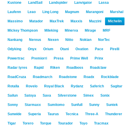
Kustone
LandSail
Landspider
Lanvigator
Lassa
Laufenn
Leao
Ling Long
Magnum
Marangoni
Marshal
Massimo
Matador
MaxTrek
Maxxis
Mazzini
Michelin
Mickey Thompson
Mileking
Minerva
Mirage
MRF
Nankang
Nereus
Nexen
Nitto
Nokian
NorTec
Odyking
Onyx
Orium
Otani
Ovation
Pace
Pirelli
Powertrac
Premiorri
Presa
Prime Well
Prinx
Radar tyres
Rapid
Riken
Roadboss
Roadclaw
RoadCruza
Roadmarch
Roadstone
Roadx
Rockblade
Rotalla
Rovelo
Royal Black
Rydanz
Saferich
Sagitar
Sailun
Satoya
Sava
Silverstone
Simex
Sonix
Sonny
Starmaxx
Sumitomo
Sunfull
Sunny
Suntek
Sunwide
Superia
Taurus
Tecnica
Three-A
Thunderer
Tigar
Torero
Torque
Tourador
Toyo
Tracmax