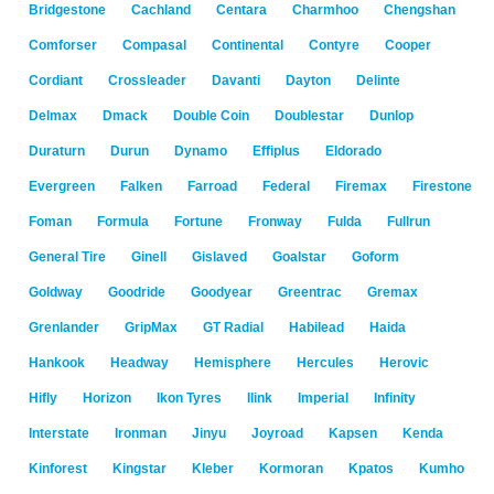
Bridgestone
Cachland
Centara
Charmhoo
Chengshan
Comforser
Compasal
Continental
Contyre
Cooper
Cordiant
Crossleader
Davanti
Dayton
Delinte
Delmax
Dmack
Double Coin
Doublestar
Dunlop
Duraturn
Durun
Dynamo
Effiplus
Eldorado
Evergreen
Falken
Farroad
Federal
Firemax
Firestone
Foman
Formula
Fortune
Fronway
Fulda
Fullrun
General Tire
Ginell
Gislaved
Goalstar
Goform
Goldway
Goodride
Goodyear
Greentrac
Gremax
Grenlander
GripMax
GT Radial
Habilead
Haida
Hankook
Headway
Hemisphere
Hercules
Herovic
Hifly
Horizon
Ikon Tyres
Ilink
Imperial
Infinity
Interstate
Ironman
Jinyu
Joyroad
Kapsen
Kenda
Kinforest
Kingstar
Kleber
Kormoran
Kpatos
Kumho