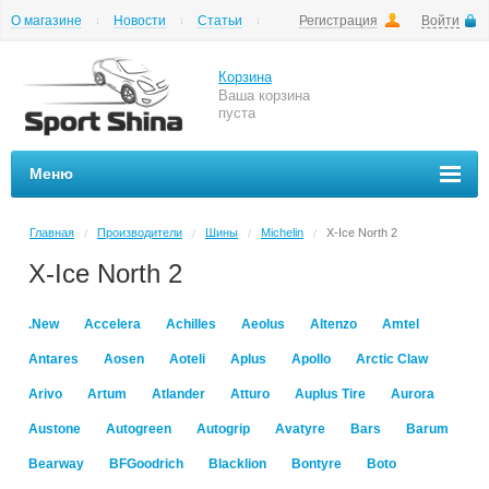
О магазине
Новости
Статьи
Регистрация
Войти
Шиномонтаж
Как купить
Доставка
Вопросы и ответы
Корзина
Ваша корзина
пуста
Меню
Главная
Производители
Шины
Michelin
X-Ice North 2
/
/
/
/
X-Ice North 2
.New
Accelera
Achilles
Aeolus
Altenzo
Amtel
Antares
Aosen
Aoteli
Aplus
Apollo
Arctic Claw
Arivo
Artum
Atlander
Atturo
Auplus Tire
Aurora
Austone
Autogreen
Autogrip
Avatyre
Bars
Barum
Bearway
BFGoodrich
Blacklion
Bontyre
Boto