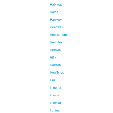
Habilead
Haida
Hankook
Headway
Hemisphere
Hercules
Herovic
Hifly
Horizon
Ikon Tyres
Ilink
Imperial
Infinity
Interstate
Ironman