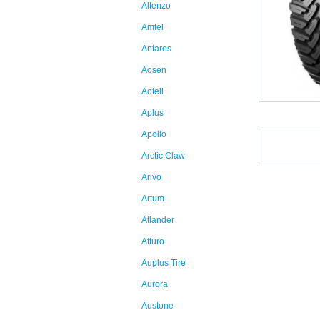
Altenzo
Amtel
Antares
Aosen
Aoteli
Aplus
Apollo
Arctic Claw
Arivo
Artum
Atlander
Atturo
Auplus Tire
Aurora
Austone