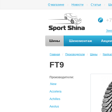
О магазине
Новости
Статьи
Ши
+7
Зак
Шины
Шиномонтаж
Акции
Главная
Производители
Шины
Nanka
/
/
/
FT9
Производители:
.New
Accelera
Achilles
Aeolus