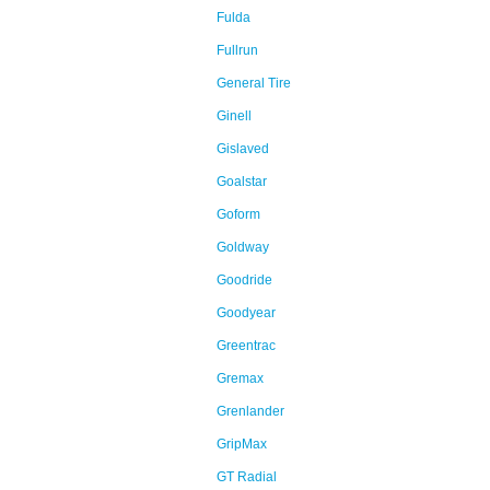
Fulda
Fullrun
General Tire
Ginell
Gislaved
Goalstar
Goform
Goldway
Goodride
Goodyear
Greentrac
Gremax
Grenlander
GripMax
GT Radial